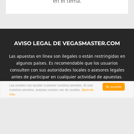
en el tema.
AVISO LEGAL DE VEGASMASTER.COM
Las apuestas en línea son ilegales o están restringidas en
algunos países. Es recomendable que los usuarios
consulten con sus autoridades locales o asesores legales
antes de participar en cualquier actividad de apuestas.
Con tu visita, entiendes que estás de acuerdo con los
Las cookies nos ayudan a prestar nuestros servicios. Al usar
De acuerdo
nuestros servicios, aceptas nuestro uso de cookies.
Aprende
términos, condiciones y política de privacidad.
más
VegasMaster.com tiene enlaces a operadores, así como
enlaces informativos. Estos últimos solo son para propósitos
educativos.