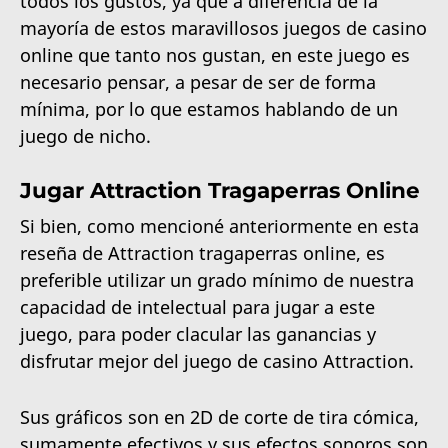
todos los gustos, ya que a diferencia de la
mayoría de estos maravillosos juegos de casino
online que tanto nos gustan, en este juego es
necesario pensar, a pesar de ser de forma
mínima, por lo que estamos hablando de un
juego de nicho.
Jugar Attraction Tragaperras Online
Si bien, como mencioné anteriormente en esta
reseña de Attraction tragaperras online, es
preferible utilizar un grado mínimo de nuestra
capacidad de intelectual para jugar a este
juego, para poder clacular las ganancias y
disfrutar mejor del juego de casino Attraction.
Sus gráficos son en 2D de corte de tira cómica,
sumamente efectivos y sus efectos sonoros son