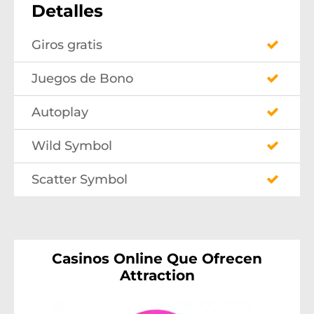
Detalles
Giros gratis
Juegos de Bono
Autoplay
Wild Symbol
Scatter Symbol
Casinos Online Que Ofrecen
Attraction