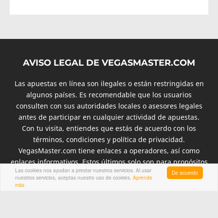
AVISO LEGAL DE VEGASMASTER.COM
Las apuestas en línea son ilegales o están restringidas en
algunos países. Es recomendable que los usuarios
consulten con sus autoridades locales o asesores legales
antes de participar en cualquier actividad de apuestas.
Con tu visita, entiendes que estás de acuerdo con los
términos, condiciones y política de privacidad.
VegasMaster.com tiene enlaces a operadores, así como
enlaces informativos. Estos últimos solo son para propósitos
Las cookies nos ayudan a prestar nuestros servicios. Al usar
educativos.
De acuerdo
nuestros servicios, aceptas nuestro uso de cookies.
Aprende
más
MÁS INFORMACIÓN