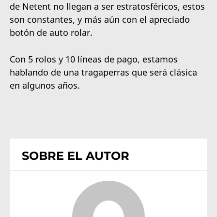
de Netent no llegan a ser estratosféricos, estos
son constantes, y más aún con el apreciado
botón de auto rolar.
Con 5 rolos y 10 líneas de pago, estamos
hablando de una tragaperras que será clásica
en algunos años.
SOBRE EL AUTOR