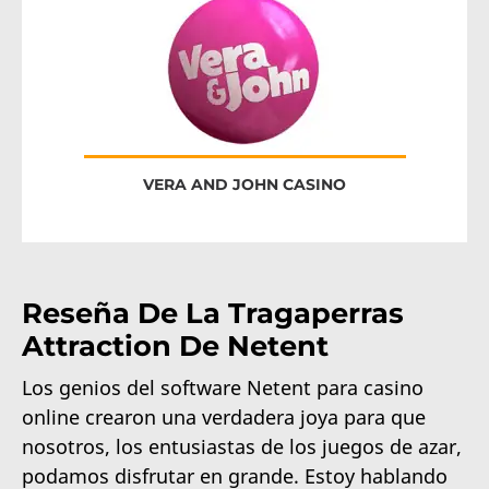
VERA AND JOHN CASINO
Reseña De La Tragaperras
Attraction De Netent
Los genios del software Netent para casino
online crearon una verdadera joya para que
nosotros, los entusiastas de los juegos de azar,
podamos disfrutar en grande. Estoy hablando