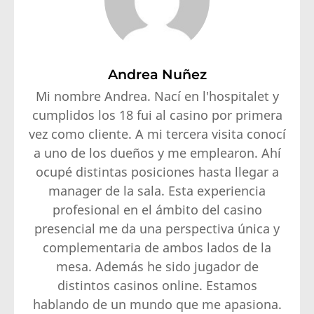
Andrea Nuñez
Mi nombre Andrea. Nací en l'hospitalet y
cumplidos los 18 fui al casino por primera
vez como cliente. A mi tercera visita conocí
a uno de los dueños y me emplearon. Ahí
ocupé distintas posiciones hasta llegar a
manager de la sala. Esta experiencia
profesional en el ámbito del casino
presencial me da una perspectiva única y
complementaria de ambos lados de la
mesa. Además he sido jugador de
distintos casinos online. Estamos
hablando de un mundo que me apasiona.