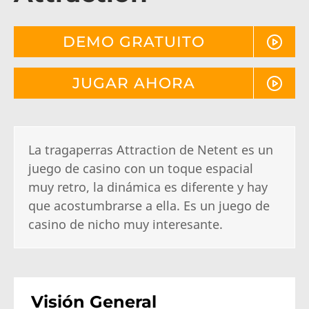
DEMO GRATUITO
JUGAR AHORA
La tragaperras Attraction de Netent es un
juego de casino con un toque espacial
muy retro, la dinámica es diferente y hay
que acostumbrarse a ella. Es un juego de
casino de nicho muy interesante.
Visión General