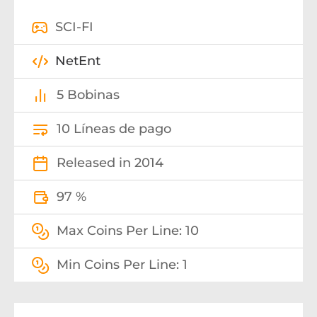
SCI-FI
NetEnt
5 Bobinas
10 Líneas de pago
Released in 2014
97 %
Max Coins Per Line: 10
Min Coins Per Line: 1