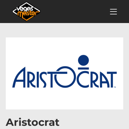
Aristocrat