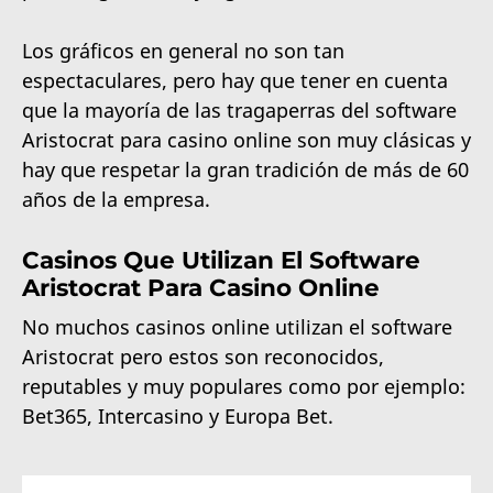
Los gráficos en general no son tan
espectaculares, pero hay que tener en cuenta
que la mayoría de las tragaperras del software
Aristocrat para casino online son muy clásicas y
hay que respetar la gran tradición de más de 60
años de la empresa.
Casinos Que Utilizan El Software
Aristocrat Para Casino Online
No muchos casinos online utilizan el software
Aristocrat pero estos son reconocidos,
reputables y muy populares como por ejemplo:
Bet365, Intercasino y Europa Bet.