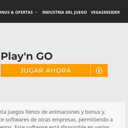
ÓNUS & OFERTAS
INDUSTRIA DEL JUEGO
VEGASINSIDER
Play'n GO
JUGAR AHORA
nta juegos llenos de animaciones y bonus y,
te softwares de otras empresas, permitiendo a
juegos. Este software está disponible en varios