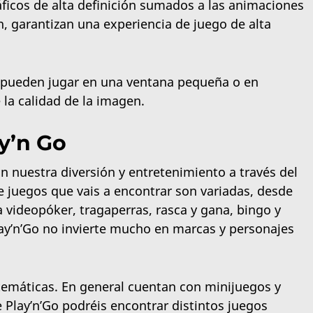
ráficos de alta definición sumados a las animaciones
ón, garantizan una experiencia de juego de alta
se pueden jugar en una ventana pequeña o en
 la calidad de la imagen.
y’n Go
n nuestra diversión y entretenimiento a través del
e juegos que vais a encontrar son variadas, desde
 videopóker, tragaperras, rasca y gana, bingo y
lay’n’Go no invierte mucho en marcas y personajes
 temáticas. En general cuentan con minijuegos y
 Play’n’Go podréis encontrar distintos juegos