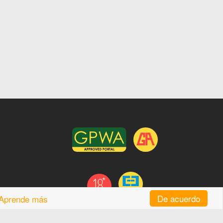
De acuerdo
Aprende más