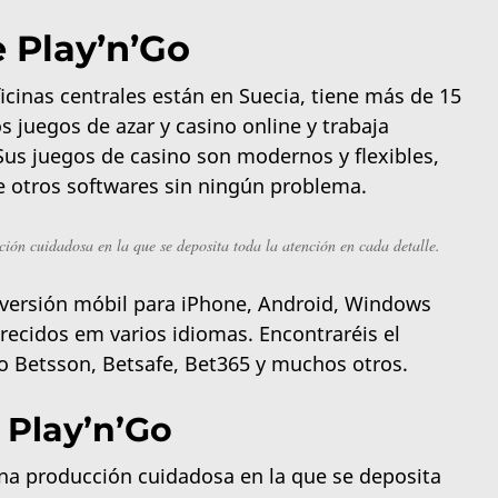
 Play’n’Go
ficinas centrales están en Suecia, tiene más de 15
s juegos de azar y casino online y trabaja
us juegos de casino son modernos y flexibles,
 otros softwares sin ningún problema.
ión cuidadosa en la que se deposita toda la atención en cada detalle.
a versión móbil para iPhone, Android, Windows
recidos em varios idiomas. Encontraréis el
no Betsson, Betsafe, Bet365 y muchos otros.
 Play’n’Go
una producción cuidadosa en la que se deposita