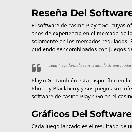
Reseña Del Software
El software de casino Play’n’Go, cuyas o
años de experiencia en el mercado de lo
solamente en los mercados regulados. S
pudiendo ser combinados con juegos de
Cada juego lanzado es el resultado de una producc
Play’n Go también está disponíble en l
Phone y Blackberry y sus juegos son ofe
software de casino Play’n Go en el casi
Gráficos Del Software
Cada juego lanzado es el resultado de 