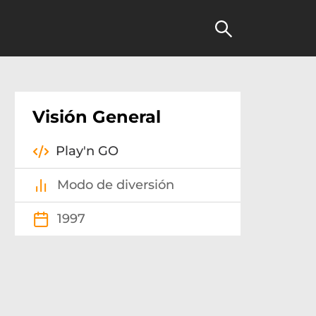
Visión General
Play'n GO
Modo de diversión
1997