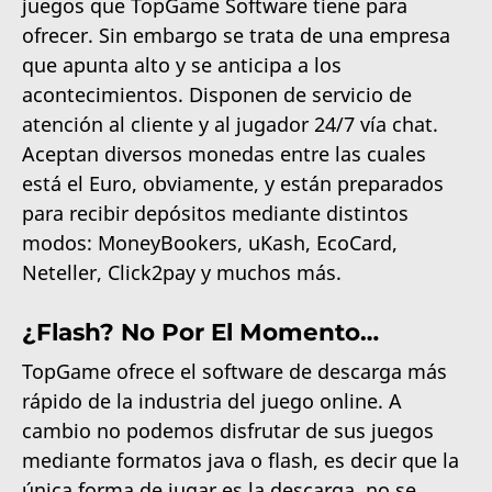
juegos que TopGame Software tiene para
ofrecer. Sin embargo se trata de una empresa
que apunta alto y se anticipa a los
acontecimientos. Disponen de servicio de
atención al cliente y al jugador 24/7 vía chat.
Aceptan diversos monedas entre las cuales
está el Euro, obviamente, y están preparados
para recibir depósitos mediante distintos
modos: MoneyBookers, uKash, EcoCard,
Neteller, Click2pay y muchos más.
¿Flash? No Por El Momento…
TopGame ofrece el software de descarga más
rápido de la industria del juego online. A
cambio no podemos disfrutar de sus juegos
mediante formatos java o flash, es decir que la
única forma de jugar es la descarga, no se