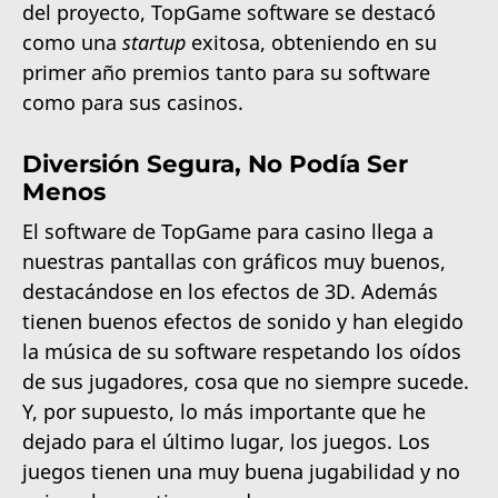
del proyecto, TopGame software se destacó
como una
startup
exitosa, obteniendo en su
primer año premios tanto para su software
como para sus casinos.
Diversión Segura, No Podía Ser
Menos
El software de TopGame para casino llega a
nuestras pantallas con gráficos muy buenos,
destacándose en los efectos de 3D. Además
tienen buenos efectos de sonido y han elegido
la música de su software respetando los oídos
de sus jugadores, cosa que no siempre sucede.
Y, por supuesto, lo más importante que he
dejado para el último lugar, los juegos. Los
juegos tienen una muy buena jugabilidad y no