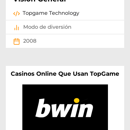
Topgame Technology
Modo de diversión
2008
Casinos Online Que Usan TopGame