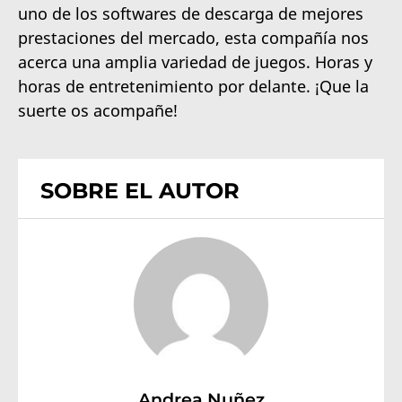
uno de los softwares de descarga de mejores
prestaciones del mercado, esta compañía nos
acerca una amplia variedad de juegos. Horas y
horas de entretenimiento por delante. ¡Que la
suerte os acompañe!
SOBRE EL AUTOR
Andrea Nuñez