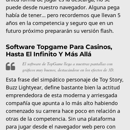
puede desde nuestro navegador. Alguna pega
había de tener… pero recordemos que llevan 5
años en la competencia y seguro que en un
futuro próximo prepararán su versión flash.
Software Topgame Para Casinos,
Hasta El Infinito Y Más Allá
El software de TopGame llega a nuestras pantallas con
gráficos muy buenos, destacándose en los efectos de 3D.
Esta frase del simpático personaje de Toy Story,
Buzz Lightyear, define bastante bien la actitud
emprendedora de esta moderna y arriesgada
compañía que apunta a lo más alto habiendo
comenzado su carrera hace poco en relación a
otras de la competencia. Sin una plataforma
para jugar desde el navegador web pero con