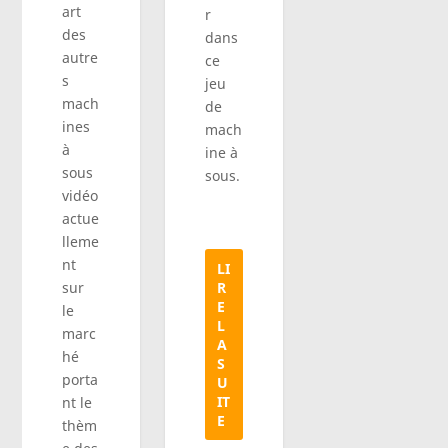
art
r
des
dans
autre
ce
s
jeu
mach
de
ines
mach
à
ine à
sous
sous.
vidéo
actue
lleme
nt
LI
sur
R
E
le
L
marc
A
hé
S
porta
U
IT
nt le
E
thèm