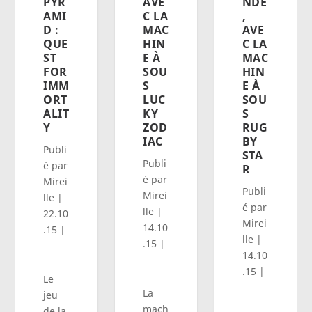
NDE
PYR
AVE
,
AMI
C LA
AVE
D :
MAC
C LA
QUE
HIN
MAC
ST
E À
HIN
FOR
SOU
E À
IMM
S
SOU
ORT
LUC
S
ALIT
KY
RUG
Y
ZOD
BY
IAC
Publi
STA
Publi
é par
R
é par
Mirei
Publi
Mirei
lle
|
é par
lle
|
22.10
Mirei
14.10
.15
|
lle
|
.15
|
14.10
.15
|
Le
La
jeu
mach
de la