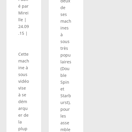
deux
é par
de
Mirei
ses
lle
|
mach
24.09
ines
.15
|
à
sous
très
Cette
popu
mach
laires
ine à
(Dou
sous
ble
vidéo
Spin
vise
et
à se
Starb
dém
urst),
arqu
pour
er de
les
la
asse
plup
mble