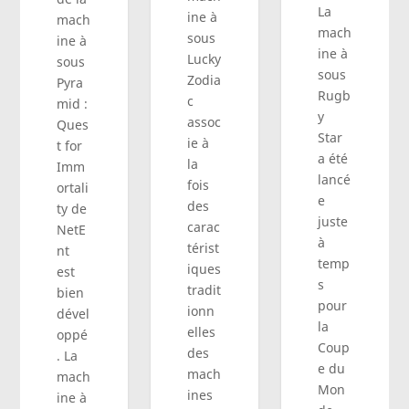
La
ine à
mach
mach
sous
ine à
ine à
Lucky
sous
sous
Zodia
Pyra
Rugb
c
mid :
y
assoc
Ques
Star
ie à
t for
a été
la
Imm
lancé
fois
ortali
e
des
ty de
juste
carac
NetE
à
térist
nt
temp
iques
est
s
tradit
bien
pour
ionn
dével
la
elles
oppé
Coup
des
. La
e du
mach
mach
Mon
ines
ine à