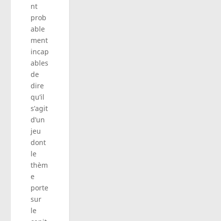
nt
prob
able
ment
incap
ables
de
dire
qu’il
s’agit
d’un
jeu
dont
le
thèm
e
porte
sur
le