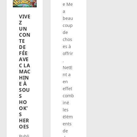
e Me
a
VIVE
beau
Z
coup
UN
de
CON
chos
TE
es à
DE
FÉE
offrir
AVE
.
C LA
NetE
MAC
nt a
HIN
en
E À
effet
SOU
comb
S
HO
iné
OK’
les
S
élém
HER
ents
OES
de
Publi