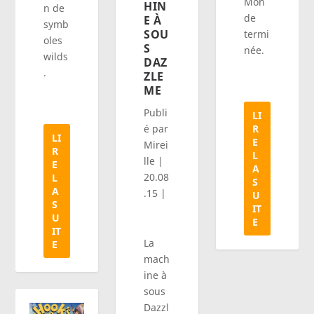
Mon
HIN
n de
de
E À
symb
SOU
termi
oles
S
née.
wilds
DAZ
.
ZLE
ME
Publi
LI
R
é par
LI
E
Mirei
R
L
lle
|
E
A
20.08
L
S
A
.15
|
U
S
IT
U
E
IT
La
E
mach
ine à
sous
Dazzl