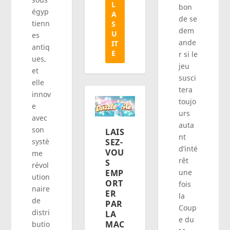
L
bon
égyp
A
de se
tienn
S
dem
U
es
ande
IT
antiq
E
r si le
ues,
jeu
et
susci
elle
tera
innov
toujo
e
urs
avec
auta
son
LAIS
nt
systè
SEZ-
d’inté
VOU
me
rêt
S
révol
une
EMP
ution
ORT
fois
naire
ER
la
de
PAR
Coup
distri
LA
e du
MAC
butio