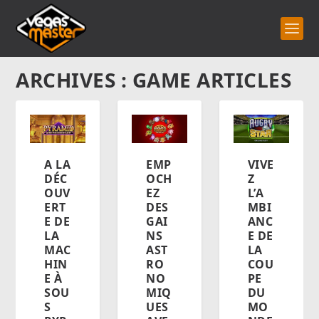
ARCHIVES : GAME ARTICLES
VIVE
A LA
EMP
Z
DÉC
OCH
L’A
OUV
EZ
MBI
ERT
DES
ANC
E DE
GAI
E DE
LA
NS
LA
MAC
AST
COU
HIN
RO
PE
E À
NO
DU
SOU
MIQ
MO
S
UES