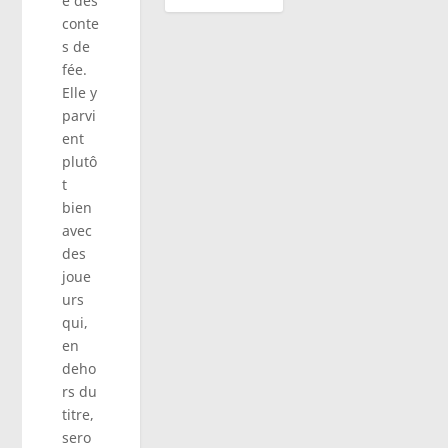
e des
conte
s de
fée.
Elle y
parvi
ent
plutô
t
bien
avec
des
joue
urs
qui,
en
deho
rs du
titre,
sero