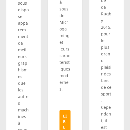
de
à
sous
de
sous
dispo
Rugb
de
se
y
Micr
appa
2015,
oga
rem
pour
ming
ment
le
et
de
plus
leurs
meill
gran
carac
eurs
d
térist
grap
plaisi
iques
hism
r des
mod
es
fans
erne
que
de ce
s.
les
sport
autre
.
s
Cepe
mach
ndan
LI
ines
t, il
R
à
E
est
sous