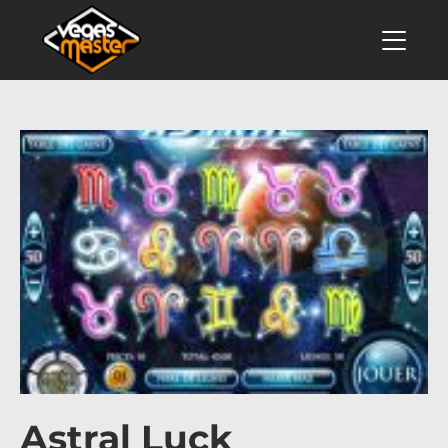
Astral Luck