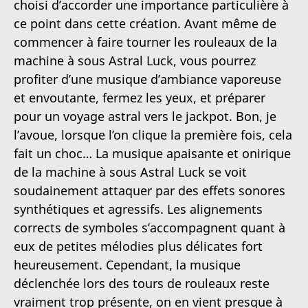
choisi d’accorder une importance particulière à
ce point dans cette création. Avant même de
commencer à faire tourner les rouleaux de la
machine à sous Astral Luck, vous pourrez
profiter d’une musique d’ambiance vaporeuse
et envoutante, fermez les yeux, et préparer
pour un voyage astral vers le jackpot. Bon, je
l’avoue, lorsque l’on clique la première fois, cela
fait un choc… La musique apaisante et onirique
de la machine à sous Astral Luck se voit
soudainement attaquer par des effets sonores
synthétiques et agressifs. Les alignements
corrects de symboles s’accompagnent quant à
eux de petites mélodies plus délicates fort
heureusement. Cependant, la musique
déclenchée lors des tours de rouleaux reste
vraiment trop présente, on en vient presque à