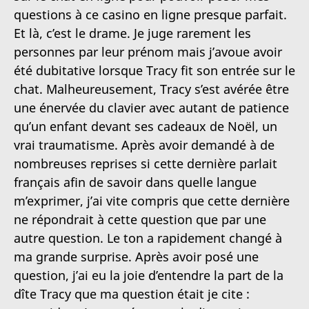
questions à ce casino en ligne presque parfait.
Et là, c’est le drame. Je juge rarement les
personnes par leur prénom mais j’avoue avoir
été dubitative lorsque Tracy fit son entrée sur le
chat. Malheureusement, Tracy s’est avérée être
une énervée du clavier avec autant de patience
qu’un enfant devant ses cadeaux de Noël, un
vrai traumatisme. Après avoir demandé à de
nombreuses reprises si cette dernière parlait
français afin de savoir dans quelle langue
m’exprimer, j’ai vite compris que cette dernière
ne répondrait à cette question que par une
autre question. Le ton a rapidement changé à
ma grande surprise. Après avoir posé une
question, j’ai eu la joie d’entendre la part de la
dîte Tracy que ma question était je cite :