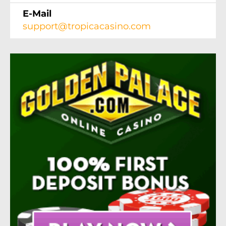
E-Mail
support@tropicacasino.com