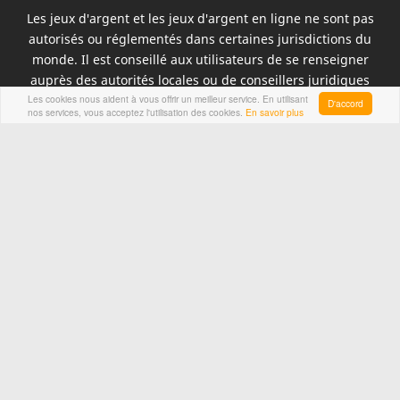
Les jeux d'argent et les jeux d'argent en ligne ne sont pas
autorisés ou réglementés dans certaines jurisdictions du
monde. Il est conseillé aux utilisateurs de se renseigner
auprès des autorités locales ou de conseillers juridiques
Les cookies nous aident à vous offrir un meilleur service. En utilisant
avant de s'engager dans une activité de jeu d'argent.
D'accord
nos services, vous acceptez l'utilisation des cookies.
En savoir plus
En visitant ce site, vous acceptez expressément ses termes,
ses conditions et sa politique de confidentialité.
Vegasmaster.com contient des liens externes ainsi que des
liens informatifs, ces derniers ayant uniquement des
objectifs éducatifs.
PLUS D’INFORMATION
A propos
Contact
Politique de Confidentialité