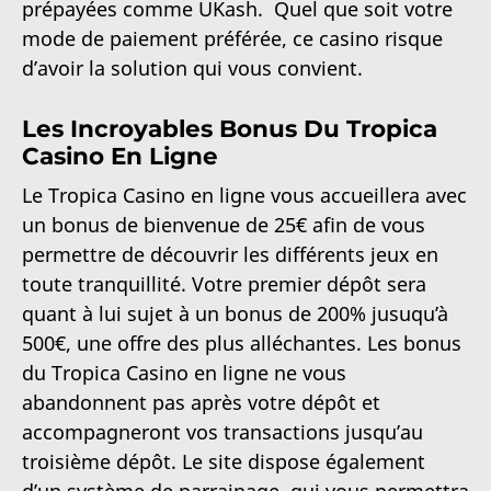
prépayées comme UKash. Quel que soit votre
mode de paiement préférée, ce casino risque
d’avoir la solution qui vous convient.
Les Incroyables Bonus Du Tropica
Casino En Ligne
Le Tropica Casino en ligne vous accueillera avec
un bonus de bienvenue de 25€ afin de vous
permettre de découvrir les différents jeux en
toute tranquillité. Votre premier dépôt sera
quant à lui sujet à un bonus de 200% jusuqu’à
500€, une offre des plus alléchantes. Les bonus
du Tropica Casino en ligne ne vous
abandonnent pas après votre dépôt et
accompagneront vos transactions jusqu’au
troisième dépôt. Le site dispose également