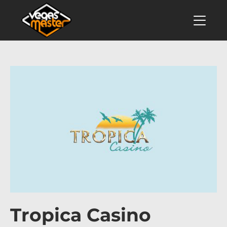
Tropica Casino