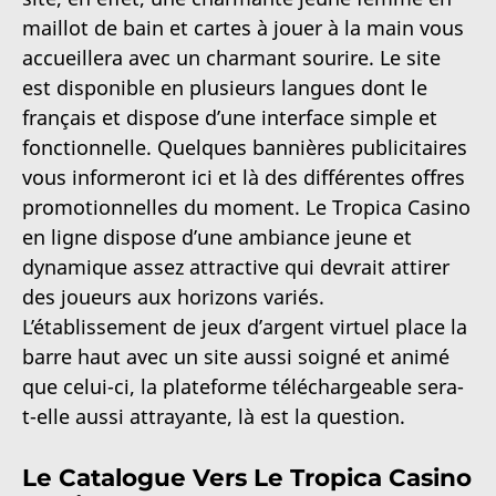
maillot de bain et cartes à jouer à la main vous
accueillera avec un charmant sourire. Le site
est disponible en plusieurs langues dont le
français et dispose d’une interface simple et
fonctionnelle. Quelques bannières publicitaires
vous informeront ici et là des différentes offres
promotionnelles du moment. Le Tropica Casino
en ligne dispose d’une ambiance jeune et
dynamique assez attractive qui devrait attirer
des joueurs aux horizons variés.
L’établissement de jeux d’argent virtuel place la
barre haut avec un site aussi soigné et animé
que celui-ci, la plateforme téléchargeable sera-
t-elle aussi attrayante, là est la question.
Le Catalogue Vers Le Tropica Casino