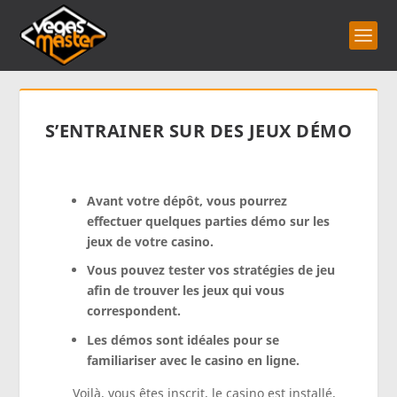
S’ENTRAINER SUR DES JEUX DÉMO
Avant votre dépôt, vous pourrez
effectuer quelques parties démo sur les
jeux de votre casino.
Vous pouvez tester vos stratégies de jeu
afin de trouver les jeux qui vous
correspondent.
Les démos sont idéales pour se
familiariser avec le casino en ligne.
Voilà, vous êtes inscrit, le casino est installé,