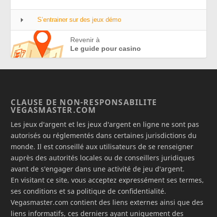
S’entrainer sur des jeux démo
Revenir à
Le guide pour casino
CLAUSE DE NON-RESPONSABILITE
VEGASMASTER.COM
Les jeux d'argent et les jeux d'argent en ligne ne sont pas
autorisés ou réglementés dans certaines jurisdictions du
monde. Il est conseillé aux utilisateurs de se renseigner
auprès des autorités locales ou de conseillers juridiques
avant de s'engager dans une activité de jeu d'argent.
En visitant ce site, vous acceptez expressément ses termes,
ses conditions et sa politique de confidentialité.
Vegasmaster.com contient des liens externes ainsi que des
liens informatifs, ces derniers ayant uniquement des