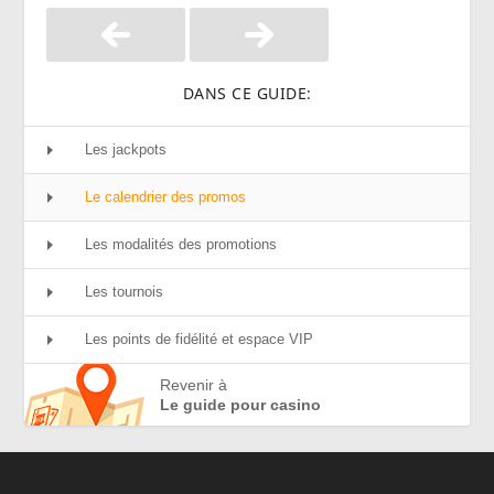
DANS CE GUIDE:
Les jackpots
Le calendrier des promos
Les modalités des promotions
Les tournois
Les points de fidélité et espace VIP
Revenir à
Le guide pour casino