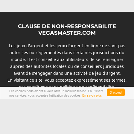
CLAUSE DE NON-RESPONSABILITE
VEGASMASTER.COM
Les jeux d'argent et les jeux d'argent en ligne ne sont pas
autorisés ou réglementés dans certaines jurisdictions du
monde. Il est conseillé aux utilisateurs de se renseigner
auprès des autorités locales ou de conseillers juridiques
avant de s'engager dans une activité de jeu d'argent.
En visitant ce site, vous acceptez expressément ses termes,
ses conditions et sa politique de confidentialité.
Les cookies nous aident à vous offrir un meilleur service. En utilisant
D'accord
Vegasmaster.com contient des liens externes ainsi que des
nos services, vous acceptez l'utilisation des cookies.
En savoir plus
liens informatifs, ces derniers ayant uniquement des
objectifs éducatifs.
PLUS D’INFORMATION