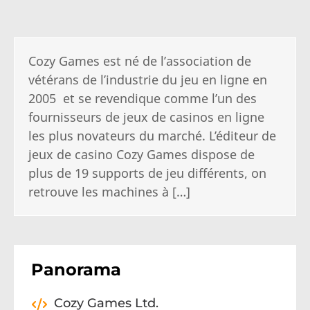
Cozy Games est né de l’association de
vétérans de l’industrie du jeu en ligne en
2005 et se revendique comme l’un des
fournisseurs de jeux de casinos en ligne
les plus novateurs du marché. L’éditeur de
jeux de casino Cozy Games dispose de
plus de 19 supports de jeu différents, on
retrouve les machines à […]
Panorama
Cozy Games Ltd.