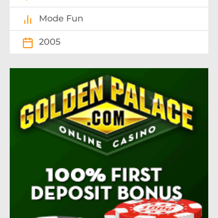
Mode Fun
2005