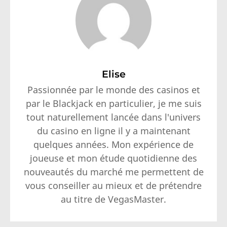
Elise
Passionnée par le monde des casinos et
par le Blackjack en particulier, je me suis
tout naturellement lancée dans l'univers
du casino en ligne il y a maintenant
quelques années. Mon expérience de
joueuse et mon étude quotidienne des
nouveautés du marché me permettent de
vous conseiller au mieux et de prétendre
au titre de VegasMaster.