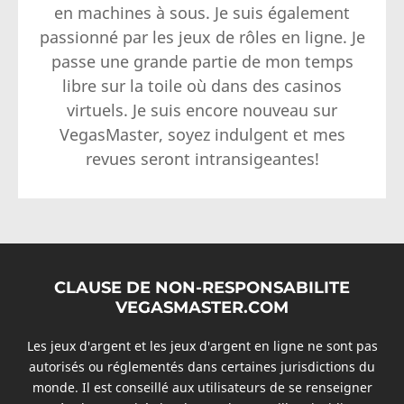
en machines à sous. Je suis également
passionné par les jeux de rôles en ligne. Je
passe une grande partie de mon temps
libre sur la toile où dans des casinos
virtuels. Je suis encore nouveau sur
VegasMaster, soyez indulgent et mes
revues seront intransigeantes!
CLAUSE DE NON-RESPONSABILITE
VEGASMASTER.COM
Les jeux d'argent et les jeux d'argent en ligne ne sont pas
autorisés ou réglementés dans certaines jurisdictions du
monde. Il est conseillé aux utilisateurs de se renseigner