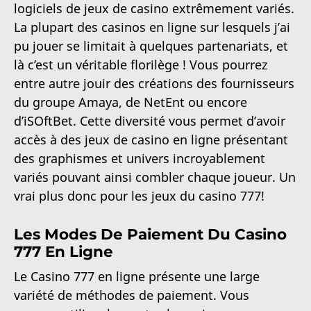
logiciels de jeux de casino extrêmement variés.
La plupart des casinos en ligne sur lesquels j’ai
pu jouer se limitait à quelques partenariats, et
là c’est un véritable florilège ! Vous pourrez
entre autre jouir des créations des fournisseurs
du groupe Amaya, de NetEnt ou encore
d’iSOftBet. Cette diversité vous permet d’avoir
accès à des jeux de casino en ligne présentant
des graphismes et univers incroyablement
variés pouvant ainsi combler chaque joueur. Un
vrai plus donc pour les jeux du casino 777!
Les Modes De Paiement Du Casino
777 En Ligne
Le Casino 777 en ligne présente une large
variété de méthodes de paiement. Vous