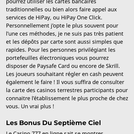
pourrez utiliser les cartes bancaires
traditionnelles ou bien alors faire appel aux
services de HiPay, ou HiPay One Click.
Personnellement j’opte le plus souvent pour
l’une ces méthodes, je ne suis pas très patient
et les dépôts par carte sont aussi simples que
rapides. Pour les personnes privilégiant les
portefeuilles électroniques vous pourrez
disposer de Paysafe Card ou encore de Skrill.
Les joueurs souhaitant régler en cash peuvent
également le faire ! Il vous suffira de consulter
la carte des casinos terrestres participants pour
connaitre l’établissement le plus proche de chez
vous. Un vrai plus !
Les Bonus Du Septième Ciel
Le Casino 777 en ligne sait se montrer