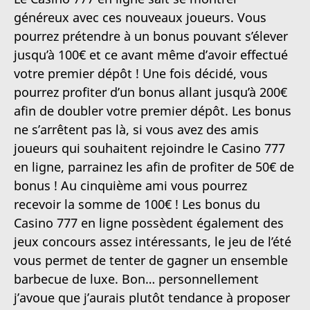
généreux avec ces nouveaux joueurs. Vous
pourrez prétendre à un bonus pouvant s’élever
jusqu’à 100€ et ce avant même d’avoir effectué
votre premier dépôt ! Une fois décidé, vous
pourrez profiter d’un bonus allant jusqu’à 200€
afin de doubler votre premier dépôt. Les bonus
ne s’arrêtent pas là, si vous avez des amis
joueurs qui souhaitent rejoindre le Casino 777
en ligne, parrainez les afin de profiter de 50€ de
bonus ! Au cinquième ami vous pourrez
recevoir la somme de 100€ ! Les bonus du
Casino 777 en ligne possèdent également des
jeux concours assez intéressants, le jeu de l’été
vous permet de tenter de gagner un ensemble
barbecue de luxe. Bon… personnellement
j’avoue que j’aurais plutôt tendance à proposer