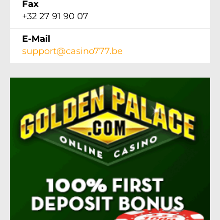
Fax
+32 27 91 90 07
E-Mail
support@casino777.be