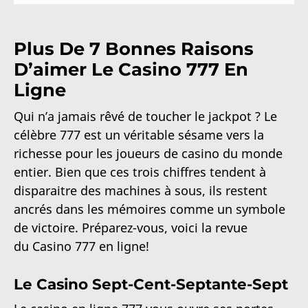
Plus De 7 Bonnes Raisons
D’aimer Le Casino 777 En
Ligne
Qui n’a jamais rêvé de toucher le jackpot ? Le
célèbre 777 est un véritable sésame vers la
richesse pour les joueurs de casino du monde
entier. Bien que ces trois chiffres tendent à
disparaitre des machines à sous, ils restent
ancrés dans les mémoires comme un symbole
de victoire. Préparez-vous, voici la revue
du Casino 777 en ligne!
Le Casino Sept-Cent-Septante-Sept