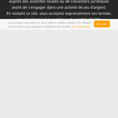
auprès des autorités locales ou de conseillers juridiques
avant de s'engager dans une activité de jeu d'argent.
En visitant ce site, vous acceptez expressément ses termes,
ses conditions et sa politique de confidentialité.
Les cookies nous aident à vous offrir un meilleur service. En utilisant
D'accord
Vegasmaster.com contient des liens externes ainsi que des
nos services, vous acceptez l'utilisation des cookies.
En savoir plus
liens informatifs, ces derniers ayant uniquement des
objectifs éducatifs.
PLUS D’INFORMATION
A propos
Contact
Politique de Confidentialité
Conditions Générales
Plan du site