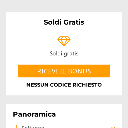
Soldi Gratis
Soldi gratis
RICEVI IL BONUS
NESSUN CODICE RICHIESTO
Panoramica