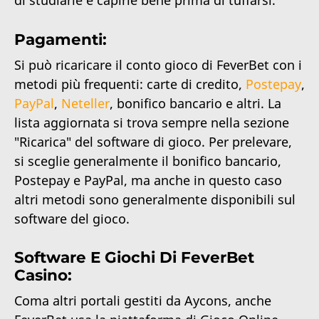
Pagamenti:
Si può ricaricare il conto gioco di FeverBet con i
metodi più frequenti: carte di credito,
Postepay
,
PayPal
,
Neteller
, bonifico bancario e altri. La
lista aggiornata si trova sempre nella sezione
"Ricarica" del software di gioco. Per prelevare,
si sceglie generalmente il bonifico bancario,
Postepay e PayPal, ma anche in questo caso
altri metodi sono generalmente disponibili sul
software del gioco.
Software E Giochi Di FeverBet
Casino:
Coma altri portali gestiti da Aycons, anche