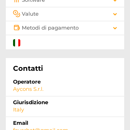
Software
Valute
Metodi di pagamento
Contatti
Operatore
Aycons S.r.l.
Giurisdizione
Italy
Email