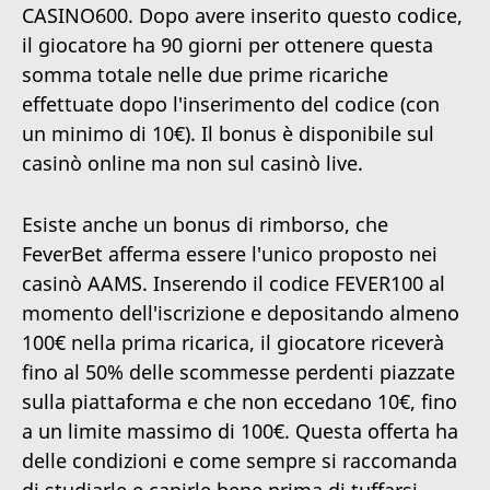
CASINO600. Dopo avere inserito questo codice,
il giocatore ha 90 giorni per ottenere questa
somma totale nelle due prime ricariche
effettuate dopo l'inserimento del codice (con
un minimo di 10€). Il bonus è disponibile sul
casinò online ma non sul casinò live.
Esiste anche un bonus di rimborso, che
FeverBet afferma essere l'unico proposto nei
casinò AAMS. Inserendo il codice FEVER100 al
momento dell'iscrizione e depositando almeno
100€ nella prima ricarica, il giocatore riceverà
fino al 50% delle scommesse perdenti piazzate
sulla piattaforma e che non eccedano 10€, fino
a un limite massimo di 100€. Questa offerta ha
delle condizioni e come sempre si raccomanda
di studiarle e capirle bene prima di tuffarsi.