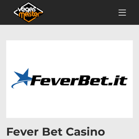
Fever Bet Casino