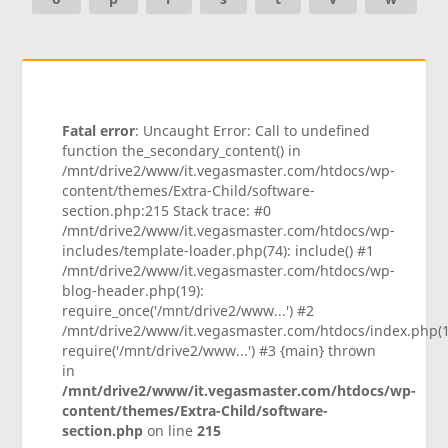
Fatal error
: Uncaught Error: Call to undefined
function the_secondary_content() in
/mnt/drive2/www/it.vegasmaster.com/htdocs/wp-
content/themes/Extra-Child/software-
section.php:215 Stack trace: #0
/mnt/drive2/www/it.vegasmaster.com/htdocs/wp-
includes/template-loader.php(74): include() #1
/mnt/drive2/www/it.vegasmaster.com/htdocs/wp-
blog-header.php(19):
require_once('/mnt/drive2/www...') #2
/mnt/drive2/www/it.vegasmaster.com/htdocs/index.php(1
require('/mnt/drive2/www...') #3 {main} thrown
in
/mnt/drive2/www/it.vegasmaster.com/htdocs/wp-
content/themes/Extra-Child/software-
section.php
on line
215