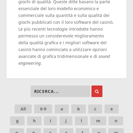
giochi di qualità. Queste ditte basano la parte
essenziale del loro modello economico e
commerciale sulla quantità e sulla qualità dei
giochi pubblicati con il loro software del casinò.
Le più recenti tecnologie introdotte hanno
permesso un considerevole miglioramento
della qualità grafica e i migliori software del
casinò hanno cominciato a utilizzare opzioni
avanzate di grafica tridimensionale e di
sound
engineering
.
All
0-9
a
b
c
e
g
h
i
j
l
m
n
o
p
r
s
t
v
w