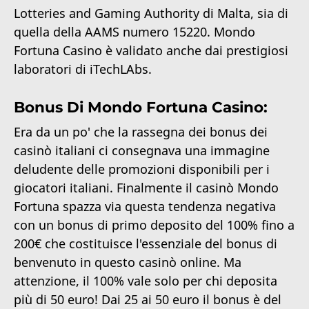
Lotteries and Gaming Authority di Malta, sia di
quella della AAMS numero 15220. Mondo
Fortuna Casino è validato anche dai prestigiosi
laboratori di iTechLAbs.
Bonus Di Mondo Fortuna Casino:
Era da un po' che la rassegna dei bonus dei
casinò italiani ci consegnava una immagine
deludente delle promozioni disponibili per i
giocatori italiani. Finalmente il casinò Mondo
Fortuna spazza via questa tendenza negativa
con un bonus di primo deposito del 100% fino a
200€ che costituisce l'essenziale del bonus di
benvenuto in questo casinò online. Ma
attenzione, il 100% vale solo per chi deposita
più di 50 euro! Dai 25 ai 50 euro il bonus è del