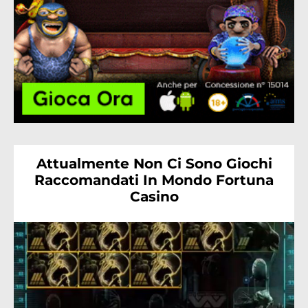
Attualmente Non Ci Sono Giochi
Raccomandati In Mondo Fortuna
Casino