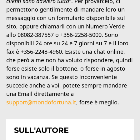
clienti sono davvero tutto
". Per provarcelo, ci
permettono gentilmente di mandare loro un
messaggio con un formulario disponibile sul
sito, oppure chiamarli con un Numero Verde
allo 08082-387557 o +356-2258-5000. Sono
disponibili 24 ore su 24 e 7 giorni su 7 e il loro
fax è +356-2248-4960. Esiste una chat online,
che però a me non ha voluto rispondere, quindi
forse esiste solo il bottone, o forse in agosto
sono in vacanza. Se questo inconveniente
succede anche a voi, potete sempre mandare
una Email direttamente a
support@mondofortuna.it
, forse è meglio.
SULL'AUTORE