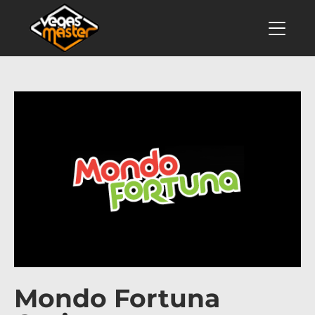
Mondo Fortuna