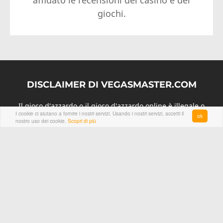
affidato le recensioni dei casinò e dei
giochi.
DISCLAIMER DI VEGASMASTER.COM
Il gioco d'azzardo o il gioco d'azzardo online è illegale o
I cookie ci aiutano a fornire i nostri servizi. Usando i nostri servizi, accetti il
ok
limitato in molte giurisdizioni nel mondo. Consigliamo agli
nostro uso dei cookie.
Scopri di più
utenti di consultare le loro autorità locali o consiglieri legali
prima di intraprendere qualunque attività legata
all'azzardo.
Visitare il sito significa che segnali la tua accettazione di
questi termini, condizioni e politica della privacy.
VegasMaster.com contiene link a degli operatori così come
link informativi, gli ultimi sono solo a scopo educativo.