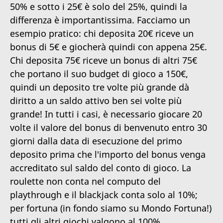
50% e sotto i 25€ è solo del 25%, quindi la
differenza è importantissima. Facciamo un
esempio pratico: chi deposita 20€ riceve un
bonus di 5€ e giocherà quindi con appena 25€.
Chi deposita 75€ riceve un bonus di altri 75€
che portano il suo budget di gioco a 150€,
quindi un deposito tre volte più grande dà
diritto a un saldo attivo ben sei volte più
grande! In tutti i casi, è necessario giocare 20
volte il valore del bonus di benvenuto entro 30
giorni dalla data di esecuzione del primo
deposito prima che l'importo del bonus venga
accreditato sul saldo del conto di gioco. La
roulette non conta nel computo del
playthrough e il blackjack conta solo al 10%;
per fortuna (in fondo siamo su Mondo Fortuna!)
tutti gli altri giochi valgono al 100%.