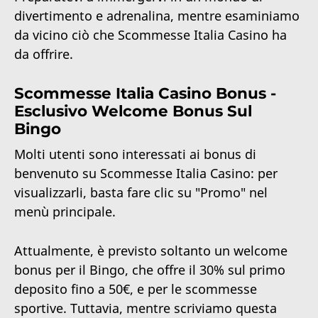
divertimento e adrenalina, mentre esaminiamo
da vicino ciò che Scommesse Italia Casino ha
da offrire.
Scommesse Italia Casino Bonus -
Esclusivo Welcome Bonus Sul
Bingo
Molti utenti sono interessati ai bonus di
benvenuto su Scommesse Italia Casino: per
visualizzarli, basta fare clic su "Promo" nel
menù principale.
Attualmente, è previsto soltanto un welcome
bonus per il Bingo, che offre il 30% sul primo
deposito fino a 50€, e per le scommesse
sportive. Tuttavia, mentre scriviamo questa