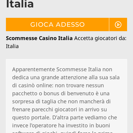
Italia
GIOCA ADESSO
Scommesse Casino Italia
Accetta giocatori da:
Italia
Apparentemente Scommesse Italia non
dedica una grande attenzione alla sua sala
di casinò online: non trovare nessun
pacchetto o bonus di benvenuto è una
sorpresa di taglia che non mancherà di
frenare parecchi giocatori in arrivo su
questo portale. D’altra parte vediamo che
invece l’operatore ha investito in buoni