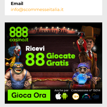
Email
info@scommesseitalia.it