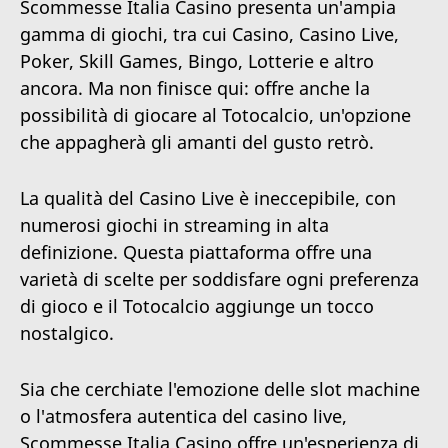
Scommesse Italia Casino presenta un'ampia
gamma di giochi, tra cui Casino, Casino Live,
Poker, Skill Games, Bingo, Lotterie e altro
ancora. Ma non finisce qui: offre anche la
possibilità di giocare al Totocalcio, un'opzione
che appagherà gli amanti del gusto retrò.
La qualità del Casino Live è ineccepibile, con
numerosi giochi in streaming in alta
definizione. Questa piattaforma offre una
varietà di scelte per soddisfare ogni preferenza
di gioco e il Totocalcio aggiunge un tocco
nostalgico.
Sia che cerchiate l'emozione delle slot machine
o l'atmosfera autentica del casino live,
Scommesse Italia Casino offre un'esperienza di