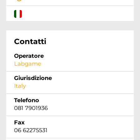
Contatti
Operatore
Labgame
Giurisdizione
Italy
Telefono
081 7901936
Fax
06 62275531