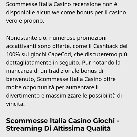
Scommesse Italia Casino recensione non è
disponibile alcun welcome bonus per il casino
vero e proprio.
Nonostante ciò, numerose promozioni
accattivanti sono offerte, come il Cashback del
100% sui giochi CapeCod, che discuteremo più
dettagliatamente in seguito. Pur notando la
mancanza di un tradizionale bonus di
benvenuto, Scommesse Italia Casino offre
molte opportunità per aumentare il
divertimento e massimizzare le possibilità di
vincita.
Scommesse Italia Casino Giochi -
Streaming Di Altissima Qualità