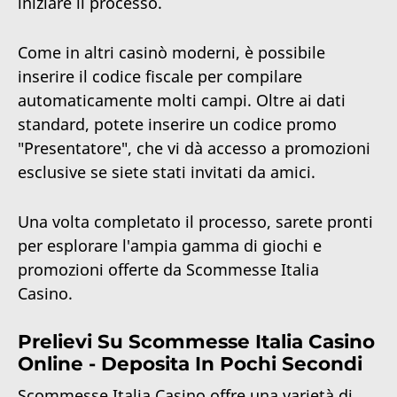
iniziare il processo.
Come in altri casinò moderni, è possibile
inserire il codice fiscale per compilare
automaticamente molti campi. Oltre ai dati
standard, potete inserire un codice promo
"Presentatore", che vi dà accesso a promozioni
esclusive se siete stati invitati da amici.
Una volta completato il processo, sarete pronti
per esplorare l'ampia gamma di giochi e
promozioni offerte da Scommesse Italia
Casino.
Prelievi Su Scommesse Italia Casino
Online - Deposita In Pochi Secondi
Scommesse Italia Casino offre una varietà di