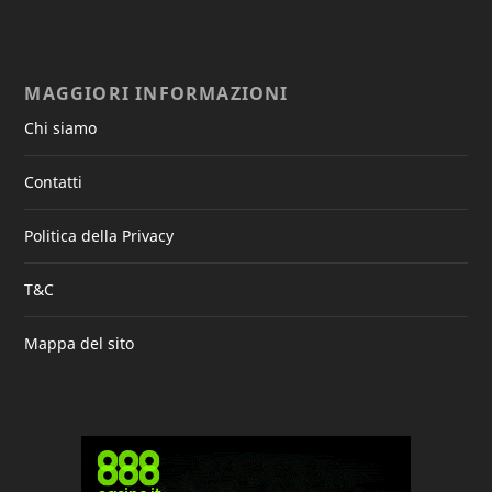
MAGGIORI INFORMAZIONI
Chi siamo
Contatti
Politica della Privacy
T&C
Mappa del sito