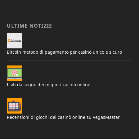
ULTIME NOTIZIE
Bitcoin metodo di pagamento per casinò unico e sicuro
I siti da sogno dei migliori casinò online
Recensioni di giochi del casinò online su VegasMaster