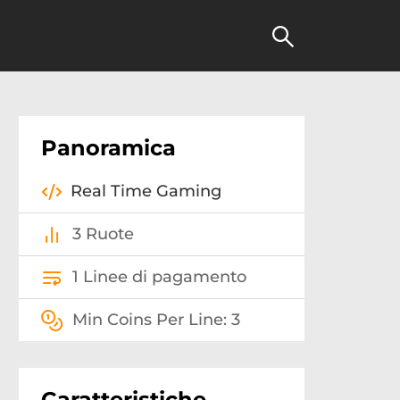
Panoramica
Real Time Gaming
3 Ruote
1 Linee di pagamento
Min Coins Per Line: 3
Caratteristiche