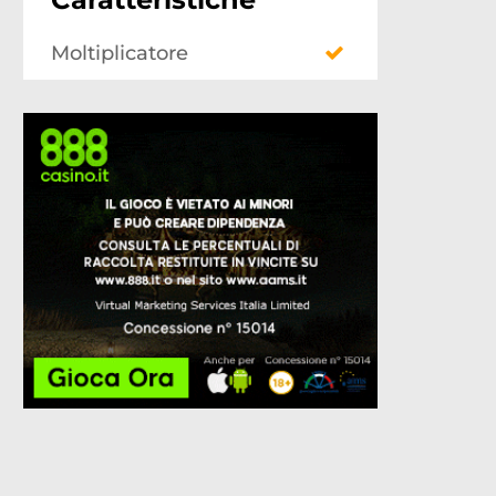
Moltiplicatore