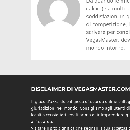
Da quando le mie 
calcio (e a molti a
soddisfazioni in g
di competizione, il
scrivere per cond
VegasMaster, dove 
mondo intorno.
DISCLAIMER DI VEGASMASTER.COM
Il gioco d'azzardo o il gioco d'azzardo online è ille
giurisdizioni nel mondo. Consigliamo agli utenti di
locali o consiglieri legali prima di intraprendere q
all'azzardo.
Visitare il sito significa che segnali la tua accettaz