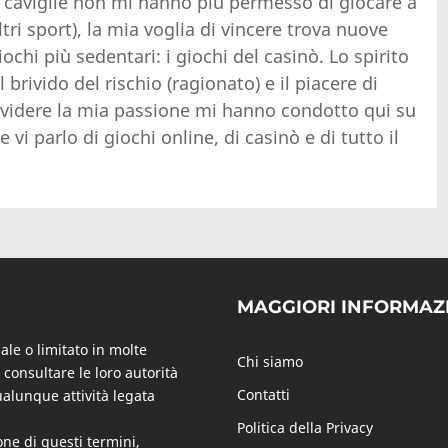
caviglie non mi hanno più permesso di giocare a
ltri sport), la mia voglia di vincere trova nuove
iochi più sedentari: i giochi del casinò. Lo spirito
 brivido del rischio (ragionato) e il piacere di
ividere la mia passione mi hanno condotto qui su
vi parlo di giochi online, di casinò e di tutto il
MAGGIORI INFORMAZ
gale o limitato in molte
Chi siamo
 consultare le loro autorità
Contatti
ualunque attività legata
Politica della Privacy
ione di questi termini,