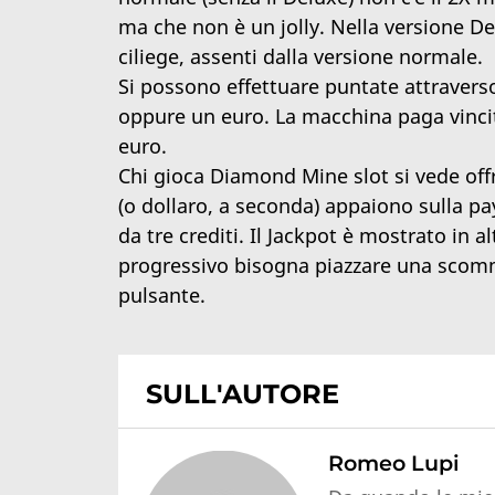
ma che non è un jolly. Nella versione De
ciliege, assenti dalla versione normale.
Si possono effettuare puntate attraverso
oppure un euro. La macchina paga vincit
euro.
Chi gioca Diamond Mine slot si vede off
(o dollaro, a seconda) appaiono sulla p
da tre crediti. Il Jackpot è mostrato in a
progressivo bisogna piazzare una scomme
pulsante.
SULL'AUTORE
Romeo Lupi