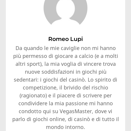
Romeo Lupi
Da quando le mie caviglie non mi hanno
più permesso di giocare a calcio (e a molti
altri sport), la mia voglia di vincere trova
nuove soddisfazioni in giochi più
sedentari: i giochi del casinò. Lo spirito di
competizione, il brivido del rischio
(ragionato) e il piacere di scrivere per
condividere la mia passione mi hanno
condotto qui su VegasMaster, dove vi
parlo di giochi online, di casinò e di tutto il
mondo intorno.