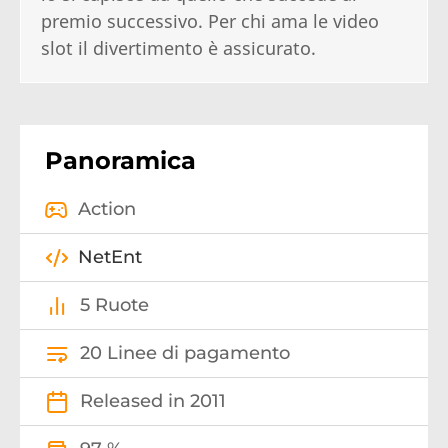
premio successivo. Per chi ama le video
slot il divertimento è assicurato.
Panoramica
Action
NetEnt
5 Ruote
20 Linee di pagamento
Released in 2011