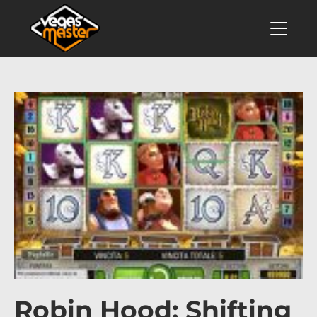
Robin Hood: Shifting