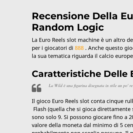
Recensione Della Eu
Random Logic
La Euro Reels slot machine è un altro dei
per i giocatori di
888
. Anche questo gioc
la sua tematica riguarda il calcio europe
Caratteristiche Delle 
La Wild è una figurina disegnata in stile un po' re
Il gioco Euro Reels slot conta cinque rul
Flash (quella che si gioca direttamente s
sono solo 9. Si possono giocare fino a 
valore della moneta dal minimo di 5 cen