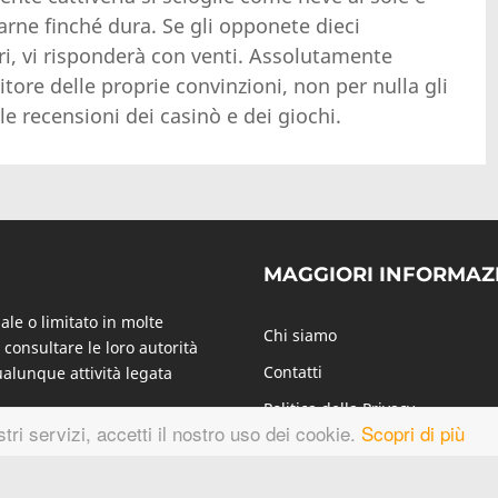
arne finché dura. Se gli opponete dieci
i, vi risponderà con venti. Assolutamente
vitore delle proprie convinzioni, non per nulla gli
e recensioni dei casinò e dei giochi.
MAGGIORI INFORMAZ
gale o limitato in molte
Chi siamo
 consultare le loro autorità
Contatti
ualunque attività legata
Politica della Privacy
ione di questi termini,
stri servizi, accetti il nostro uso dei cookie.
Scopri di più
T&C
m contiene link a degli
o solo a scopo educativo.
Mappa del sito