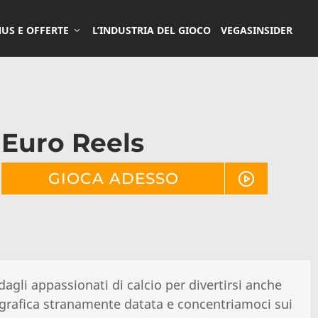
US E OFFERTE
L’INDUSTRIA DEL GIOCO
VEGASINSIDER
Euro Reels
GIOCA ADESSO
dagli appassionati di calcio per divertirsi anche
 grafica stranamente datata e concentriamoci sui