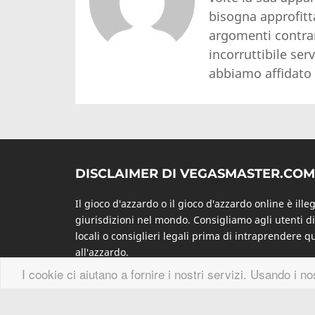
bisogna approfitt
argomenti contrar
incorruttibile ser
abbiamo affidato l
DISCLAIMER DI VEGASMASTER.COM
Il gioco d'azzardo o il gioco d'azzardo online è ille
giurisdizioni nel mondo. Consigliamo agli utenti di
locali o consiglieri legali prima di intraprendere q
all'azzardo.
Visitare il sito significa che segnali la tua accettaz
I cookie ci aiutano a fornire i nostri servizi. Usando i no
condizioni e politica della privacy. VegasMaster.co
operatori così come link informativi, gli ultimi son