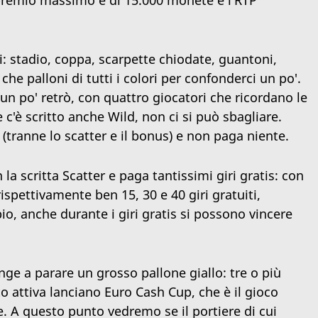
premio massimo è di 15.000 monete e l'RTP
: stadio, coppa, scarpette chiodate, guantoni,
re che palloni di tutti i colori per confonderci un po'.
 un po' retrò, con quattro giocatori che ricordano le
c'è scritto anche Wild, non ci si può sbagliare.
i (tranne lo scatter e il bonus) e non paga niente.
 la scritta Scatter e paga tantissimi giri gratis: con
rispettivamente ben 15, 30 e 40 giri gratuiti,
o, anche durante i giri gratis si possono vincere
inge a parare un grosso pallone giallo: tre o più
 attiva lanciano Euro Cash Cup, che è il gioco
. A questo punto vedremo se il portiere di cui