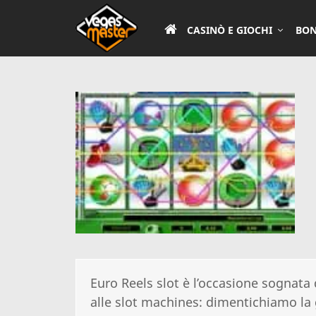
CASINÒ E GIOCHI
BON
Euro Reels slot è l’occasione sognata 
alle slot machines: dimentichiamo la