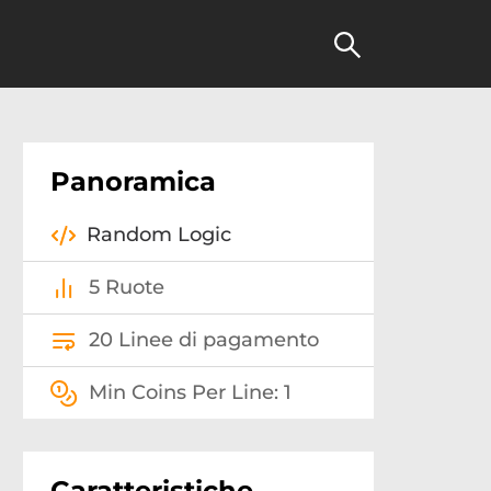
Panoramica
Random Logic
5 Ruote
20 Linee di pagamento
Min Coins Per Line: 1
Caratteristiche