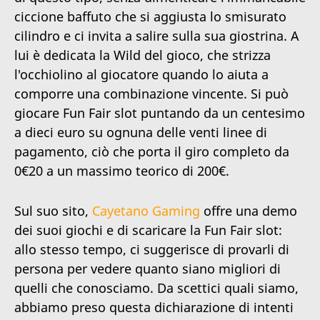
ciccione baffuto che si aggiusta lo smisurato
cilindro e ci invita a salire sulla sua giostrina. A
lui è dedicata la Wild del gioco, che strizza
l'occhiolino al giocatore quando lo aiuta a
comporre una combinazione vincente. Si può
giocare Fun Fair slot puntando da un centesimo
a dieci euro su ognuna delle venti linee di
pagamento, ciò che porta il giro completo da
0€20 a un massimo teorico di 200€.
Sul suo sito,
Cayetano Gaming
offre una demo
dei suoi giochi e di scaricare la Fun Fair slot:
allo stesso tempo, ci suggerisce di provarli di
persona per vedere quanto siano migliori di
quelli che conosciamo. Da scettici quali siamo,
abbiamo preso questa dichiarazione di intenti