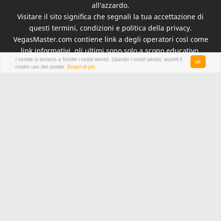
all'azzardo.
Visitare il sito significa che segnali la tua accettazione di
questi termini, condizioni e politica della privacy.
VegasMaster.com contiene link a degli operatori così come
link informativi, gli ultimi sono solo a scopo educativo.
I cookie ci aiutano a fornire i nostri servizi. Usando i nostri servizi, accetti il
ok
nostro uso dei cookie.
Scopri di più
MAGGIORI INFORMAZIONI
Chi siamo
Contatti
Politica della Privacy
T&C
Mappa del sito