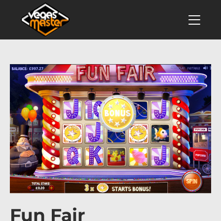
Fun Fair