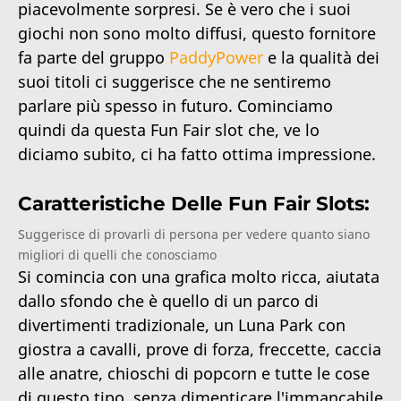
piacevolmente sorpresi. Se è vero che i suoi
giochi non sono molto diffusi, questo fornitore
fa parte del gruppo
PaddyPower
e la qualità dei
suoi titoli ci suggerisce che ne sentiremo
parlare più spesso in futuro. Cominciamo
quindi da questa Fun Fair slot che, ve lo
diciamo subito, ci ha fatto ottima impressione.
Caratteristiche Delle Fun Fair Slots:
Suggerisce di provarli di persona per vedere quanto siano
migliori di quelli che conosciamo
Si comincia con una grafica molto ricca, aiutata
dallo sfondo che è quello di un parco di
divertimenti tradizionale, un Luna Park con
giostra a cavalli, prove di forza, freccette, caccia
alle anatre, chioschi di popcorn e tutte le cose
di questo tipo, senza dimenticare l'immancabile