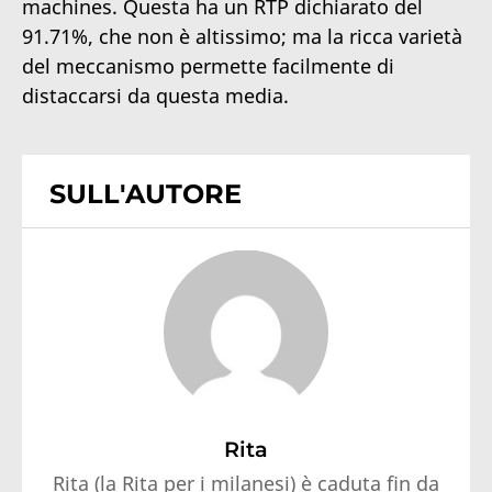
machines. Questa ha un RTP dichiarato del
91.71%, che non è altissimo; ma la ricca varietà
del meccanismo permette facilmente di
distaccarsi da questa media.
SULL'AUTORE
Rita
Rita (la Rita per i milanesi) è caduta fin da