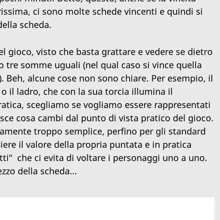
issima, ci sono molte schede vincenti e quindi si
della scheda.
el gioco, visto che basta grattare e vedere se dietro
o tre somme uguali (nel qual caso si vince quella
 Beh, alcune cose non sono chiare. Per esempio, il
o il ladro, che con la sua torcia illumina il
ratica, scegliamo se vogliamo essere rappresentati
isce cosa cambi dal punto di vista pratico del gioco.
eramente troppo semplice, perfino per gli standard
iere il valore della propria puntata e in pratica
tti" che ci evita di voltare i personaggi uno a uno.
zzo della scheda...