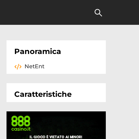
Panoramica
NetEnt
Caratteristiche