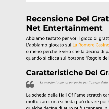
Recensione Del Grat
Net Entertainment
Abbiamo testato per voi il gioco di gratt
L'abbiamo giocato sul
La Romere Casin
o meno perché è vero che la decina di pa
quando si clicca sul bottone "Regole de
Caratteristiche Del Gr
Le emozioni sono un po' poche per il prezzo della 
La scheda della Hall Of Fame scratch ca
molto caro: una scheda può durare poch
qualche decina di euro può scappare in p