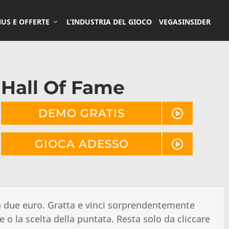
US E OFFERTE
L’INDUSTRIA DEL GIOCO
VEGASINSIDER
Hall Of Fame
DEMO GRATIS
GIOCA ADESSO
 due euro. Gratta e vinci sorprendentemente
e o la scelta della puntata. Resta solo da cliccare