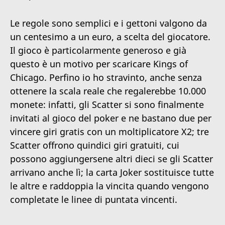
Le regole sono semplici e i gettoni valgono da
un centesimo a un euro, a scelta del giocatore.
Il gioco è particolarmente generoso e già
questo è un motivo per scaricare Kings of
Chicago. Perfino io ho stravinto, anche senza
ottenere la scala reale che regalerebbe 10.000
monete: infatti, gli Scatter si sono finalmente
invitati al gioco del poker e ne bastano due per
vincere giri gratis con un moltiplicatore X2; tre
Scatter offrono quindici giri gratuiti, cui
possono aggiungersene altri dieci se gli Scatter
arrivano anche lì; la carta Joker sostituisce tutte
le altre e raddoppia la vincita quando vengono
completate le linee di puntata vincenti.