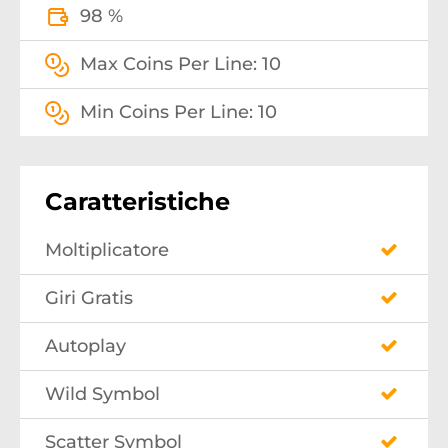
98 %
Max Coins Per Line: 10
Min Coins Per Line: 10
Caratteristiche
Moltiplicatore
Giri Gratis
Autoplay
Wild Symbol
Scatter Symbol