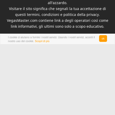
all'azzardo.
Visitare il sito significa che segnali la tua accettazione di
questi termini, condizioni e politica della privacy.
VegasMaster.com contiene link a degli operatori così come
link informativi, gli ultimi sono solo a scopo educativo.
I cookie ci aiutano a fornire i nostri servizi. Usando i nostri servizi, accetti il
ok
nostro uso dei cookie.
Scopri di più
MAGGIORI INFORMAZIONI
Chi siamo
Contatti
Politica della Privacy
T&C
Mappa del sito