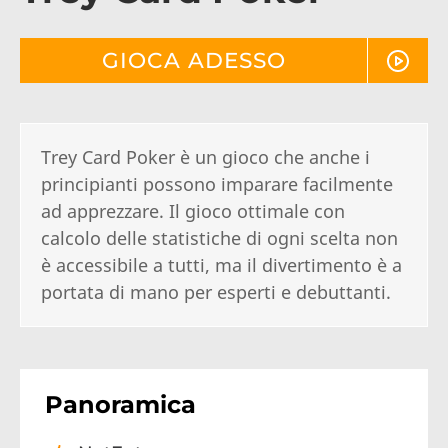
GIOCA ADESSO
Trey Card Poker è un gioco che anche i
principianti possono imparare facilmente
ad apprezzare. Il gioco ottimale con
calcolo delle statistiche di ogni scelta non
è accessibile a tutti, ma il divertimento è a
portata di mano per esperti e debuttanti.
Panoramica