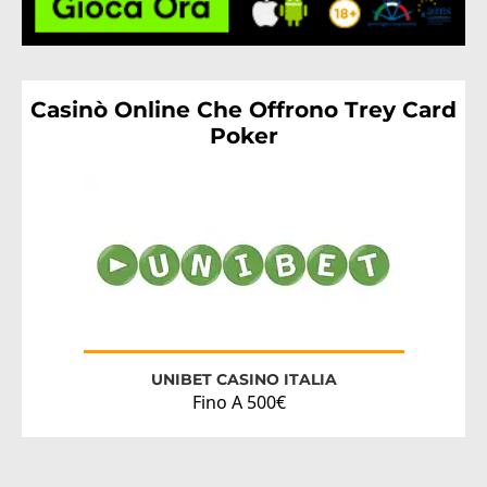
Casinò Online Che Offrono Trey Card
Poker
UNIBET CASINO ITALIA
Fino A 500€