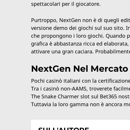
spettacolari per il giocatore.
Purtroppo, NextGen non è di quegli edit
versione demo dei giochi sul suo sito. 
che propongono i loro giochi. Quando pr
grafica è abbastanza ricca ed elaborata,
attivare una gran caciara. Probabilmente
NextGen Nel Mercato
Pochi casinò italiani con la certificazi
Tra i casinò non-AAMS, troverete facilm
The Snake Charmer slot sul Bet365 nostr
Tuttavia la loro gamma non è ancora molt