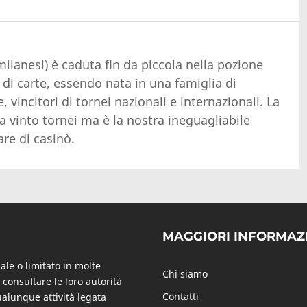
i milanesi) è caduta fin da piccola nella pozione
 di carte, essendo nata in una famiglia di
, vincitori di tornei nazionali e internazionali. La
a vinto tornei ma è la nostra ineguagliabile
re di casinò.
MAGGIORI INFORMAZ
gale o limitato in molte
Chi siamo
 consultare le loro autorità
Contatti
ualunque attività legata