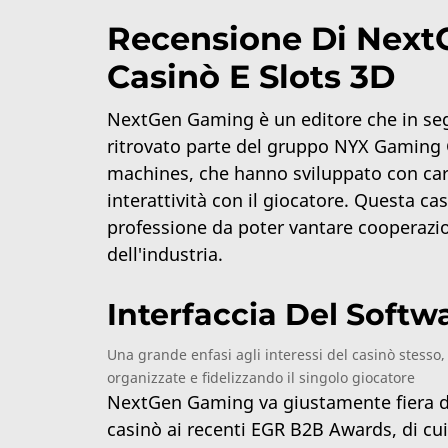
Recensione Di Next
Casinò E Slots 3D
NextGen Gaming è un editore che in segu
ritrovato parte del gruppo NYX Gaming G
machines, che hanno sviluppato con car
interattività con il giocatore. Questa c
professione da poter vantare cooperazion
dell'industria.
Interfaccia Del Soft
Una grande enfasi agli interessi del casinò stes
organizzate e fidelizzando il singolo giocatore
NextGen Gaming va giustamente fiera di 
casinò ai recenti EGR B2B Awards, di cu