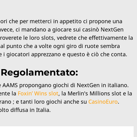
ori che per metterci in appetito ci propone una
Invece, ci mandano a giocare sui casinò NextGen
overete le loro slots, vedrete che effettivamente la
 al punto che a volte ogni giro di ruote sembra
 i giocatori apprezzano e questo è ciò che conta.
 Regolamentato:
one AAMS propongano giochi di NextGen in italiano.
ente la
Foxin’ Wins slot
, la Merlin's Millions slot e la
ano ; e tanti loro giochi anche su
CasinoEuro
.
o diffusa in Italia.