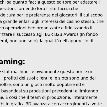
hi sa quanto faccia questo editore per adattare i
peratori, fornendo loro l'interfaccia che
e cura per le preferenze dei giocatori, il cui scopo
na grande enfasi agli interessi del casinò stesso, che
 operazioni ben organizzate e fidelizzando il
vizzare il successo agli EGR B2B Awards (in fondo
remi, non uno solo), la qualità dell'approccio di
Gaming:
e slot machines e ovviamente questo non è un
i profitti dei suoi clienti e le slots sono uno dei
 Inoltre, sono un gioco molto popolare ed è
li basandosi su produzioni precedenti e limitando
ne. È così che il team di produzione, interamente
chi in grafica 3D avanzata con accorgimenti a volte