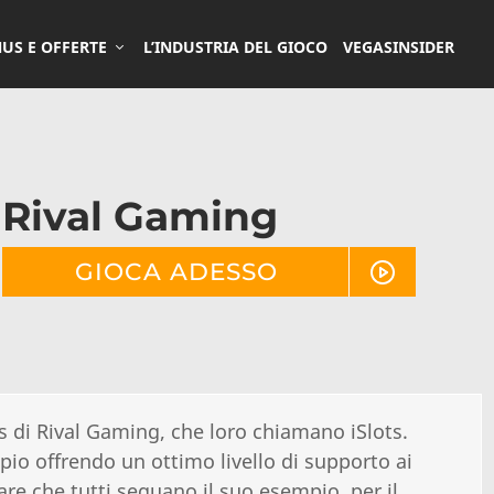
US E OFFERTE
L’INDUSTRIA DEL GIOCO
VEGASINSIDER
Rival Gaming
GIOCA ADESSO
 di Rival Gaming, che loro chiamano iSlots.
pio offrendo un ottimo livello di supporto ai
re che tutti seguano il suo esempio, per il