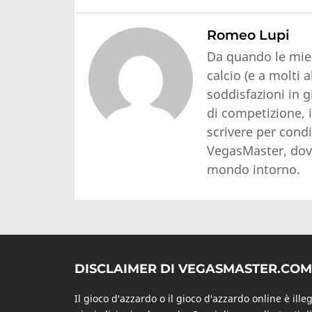
Romeo Lupi
Da quando le mie 
calcio (e a molti a
soddisfazioni in g
di competizione, il
scrivere per cond
VegasMaster, dove 
mondo intorno.
DISCLAIMER DI VEGASMASTER.COM
Il gioco d'azzardo o il gioco d'azzardo online è ille