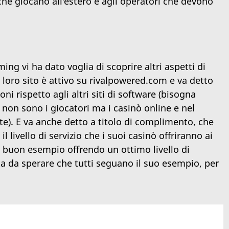
he giocano all'estero e agli operatori che devono
ng vi ha dato voglia di scoprire altri aspetti di
loro sito è attivo su rivalpowered.com e va detto
i rispetto agli altri siti di software (bisogna
i non sono i giocatori ma i casinò online e nel
te). E va anche detto a titolo di complimento, che
livello di servizio che i suoi casinò offriranno ai
il buon esempio offrendo un ottimo livello di
ta da sperare che tutti seguano il suo esempio, per