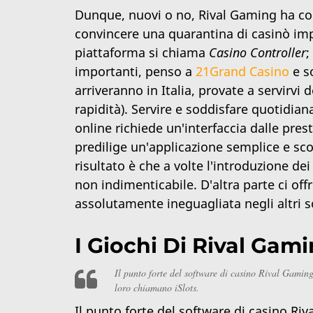
Dunque, nuovi o no, Rival Gaming ha 
convincere una quarantina di casinò impor
piattaforma si chiama
Casino Controller
;
importanti, penso a
21Grand Casino
e s
arriveranno in Italia, provate a servirvi d
rapidità). Servire e soddisfare quotidiana
online richiede un'interfaccia dalle pres
predilige un'applicazione semplice e sco
risultato è che a volte l'introduzione 
non indimenticabile. D'altra parte ci off
assolutamente ineguagliata negli altri s
I Giochi Di Rival Gami
Il punto forte del software di casino Rival Gaming 
loro chiamano iSlots.
Il punto forte del software di casino Riv