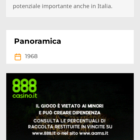
potenziale importante anche in Italia.
Panoramica
1968