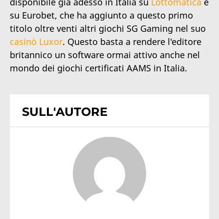
disponibile già adesso in Italia su
Lottomatica
e
su Eurobet, che ha aggiunto a questo primo
titolo oltre venti altri giochi SG Gaming nel suo
casinò Luxor
. Questo basta a rendere l'editore
britannico un software ormai attivo anche nel
mondo dei giochi certificati AAMS in Italia.
SULL'AUTORE