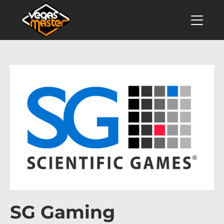
SG Gaming