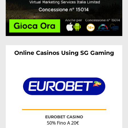
Online Casinos Using SG Gaming
EUROBET CASINO
50% Fino A 20€