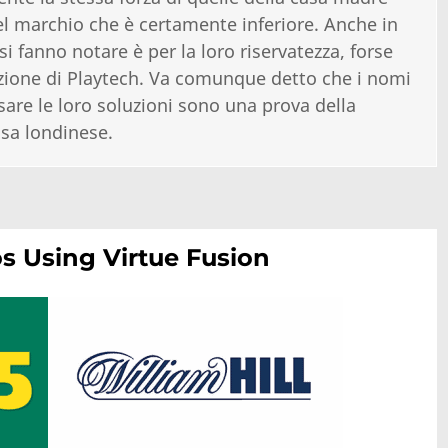
del marchio che è certamente inferiore. Anche in
 fanno notare è per la loro riservatezza, forse
zione di Playtech. Va comunque detto che i nomi
sare le loro soluzioni sono una prova della
asa londinese.
s Using Virtue Fusion