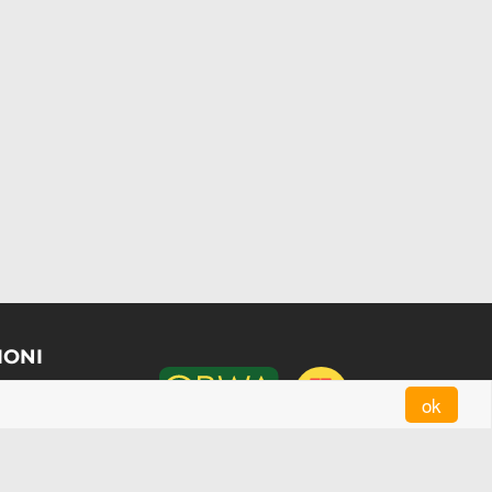
IONI
ok