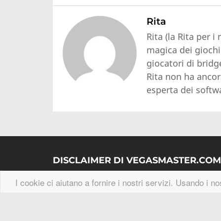
Rita
Rita (la Rita per 
magica dei giochi
giocatori di bridge
Rita non ha ancor
esperta dei softwa
DISCLAIMER DI VEGASMASTER.COM
I cookie ci aiutano a fornire i nostri servizi. Usando i no
Il gioco d'azzardo o il gioco d'azzardo online è ille
giurisdizioni nel mondo. Consigliamo agli utenti di
locali o consiglieri legali prima di intraprendere q
all'azzardo.