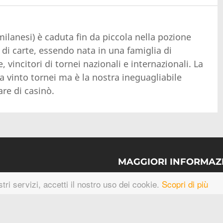
i milanesi) è caduta fin da piccola nella pozione
 di carte, essendo nata in una famiglia di
, vincitori di tornei nazionali e internazionali. La
a vinto tornei ma è la nostra ineguagliabile
re di casinò.
MAGGIORI INFORMAZ
stri servizi, accetti il nostro uso dei cookie.
Scopri di più
gale o limitato in molte
Chi siamo
 consultare le loro autorità
Contatti
ualunque attività legata
Politica della Privacy