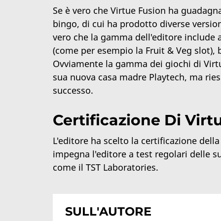
Se è vero che Virtue Fusion ha guadagnat
bingo, di cui ha prodotto diverse version
vero che la gamma dell'editore include 
(come per esempio la Fruit & Veg slot), 
Ovviamente la gamma dei giochi di Virtu
sua nuova casa madre Playtech, ma ries
successo.
Certificazione Di Virt
L'editore ha scelto la certificazione dell
impegna l'editore a test regolari delle s
come il TST Laboratories.
SULL'AUTORE