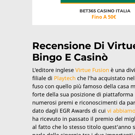
BET365 CASINO ITALIA
Fino A 50€
Recensione Di Virtu
Bingo E Casinò
L'editore inglese
Virtue Fusion
è una div
filiale di
Playtech
che l'ha acquistato nel 
fuso con quello più famoso della casa m
forte della sua posizione di piattaforma 
numerosi premi e riconoscimenti da parte
dato dagli EGR Awards di cui
vi abbiamo
ha ricevuto in passato il premio del mi
al fatto che lo stesso titolo quest'anno
parla delle sinergie tra i due importanti