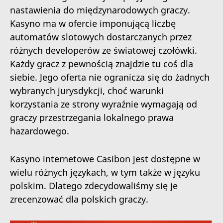
nastawienia do międzynarodowych graczy.
Kasyno ma w ofercie imponującą liczbę
automatów slotowych dostarczanych przez
różnych developerów ze światowej czołówki.
Każdy gracz z pewnością znajdzie tu coś dla
siebie. Jego oferta nie ogranicza się do żadnych
wybranych jurysdykcji, choć warunki
korzystania ze strony wyraźnie wymagają od
graczy przestrzegania lokalnego prawa
hazardowego.
Kasyno internetowe Casibon jest dostępne w
wielu różnych językach, w tym także w języku
polskim. Dlatego zdecydowaliśmy się je
zrecenzować dla polskich graczy.