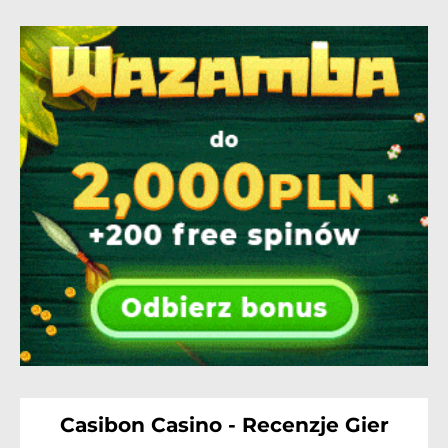
Casibon Casino - Recenzje Gier