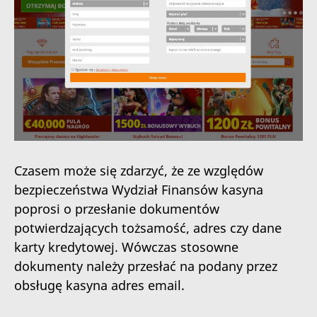
Czasem może się zdarzyć, że ze względów
bezpieczeństwa Wydział Finansów kasyna
poprosi o przesłanie dokumentów
potwierdzających tożsamość, adres czy dane
karty kredytowej. Wówczas stosowne
dokumenty należy przesłać na podany przez
obsługę kasyna adres email.