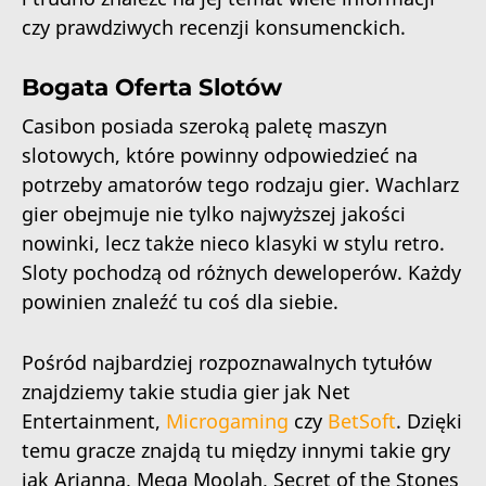
czy prawdziwych recenzji konsumenckich.
Bogata Oferta Slotów
Casibon posiada szeroką paletę maszyn
slotowych, które powinny odpowiedzieć na
potrzeby amatorów tego rodzaju gier. Wachlarz
gier obejmuje nie tylko najwyższej jakości
nowinki, lecz także nieco klasyki w stylu retro.
Sloty pochodzą od różnych deweloperów. Każdy
powinien znaleźć tu coś dla siebie.
Pośród najbardziej rozpoznawalnych tytułów
znajdziemy takie studia gier jak Net
Entertainment,
Microgaming
czy
BetSoft
. Dzięki
temu gracze znajdą tu między innymi takie gry
jak Arianna, Mega Moolah, Secret of the Stones