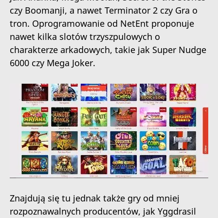
czy Boomanji, a nawet Terminator 2 czy Gra o
tron. Oprogramowanie od NetEnt proponuje
nawet kilka slotów trzyszpulowych o
charakterze arkadowych, takie jak Super Nudge
6000 czy Mega Joker.
Znajdują się tu jednak także gry od mniej
rozpoznawalnych producentów, jak Yggdrasil