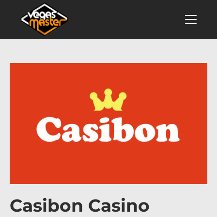
Casibon Casino