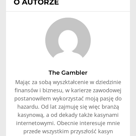
O AUTORZE
The Gambler
Mając za sobą wyszktałcenie w dziedzinie
finansów i biznesu, w karierze zawodowej
postanowiłem wykorzystać moją pasję do
hazardu. Od lat zajmuję się więc branżą
kasynową, a od dekady także kasynami
internetowymi. Obecnie interesuje mnie
przede wszystkim przyszłość kasyn