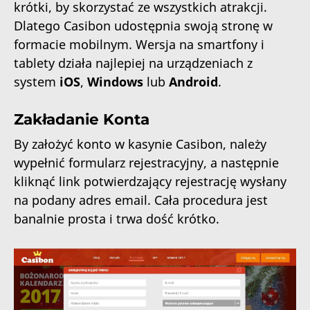
krótki, by skorzystać ze wszystkich atrakcji.
Dlatego Casibon udostępnia swoją stronę w
formacie mobilnym. Wersja na smartfony i
tablety działa najlepiej na urządzeniach z
system
iOS
,
Windows
lub
Android
.
Zakładanie Konta
By założyć konto w kasynie Casibon, należy
wypełnić formularz rejestracyjny, a następnie
kliknąć link potwierdzający rejestrację wysłany
na podany adres email. Cała procedura jest
banalnie prosta i trwa dość krótko.