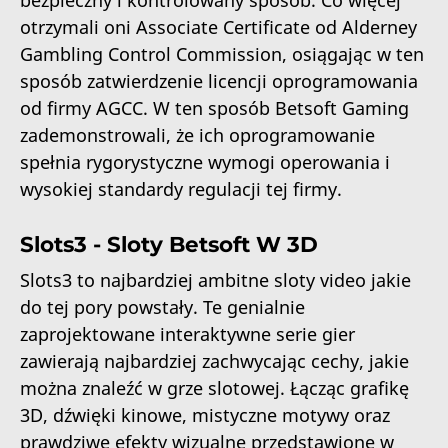
bezpieczny i kontrolowany sposób. Co więcej
otrzymali oni Associate Certificate od Alderney
Gambling Control Commission, osiągając w ten
sposób zatwierdzenie licencji oprogramowania
od firmy AGCC. W ten sposób Betsoft Gaming
zademonstrowali, że ich oprogramowanie
spełnia rygorystyczne wymogi operowania i
wysokiej standardy regulacji tej firmy.
Slots3 - Sloty Betsoft W 3D
Slots3 to najbardziej ambitne sloty video jakie
do tej pory powstały. Te genialnie
zaprojektowane interaktywne serie gier
zawierają najbardziej zachwycając cechy, jakie
można znaleźć w grze slotowej. Łącząc grafikę
3D, dźwięki kinowe, mistyczne motywy oraz
prawdziwe efekty wizualne przedstawione w