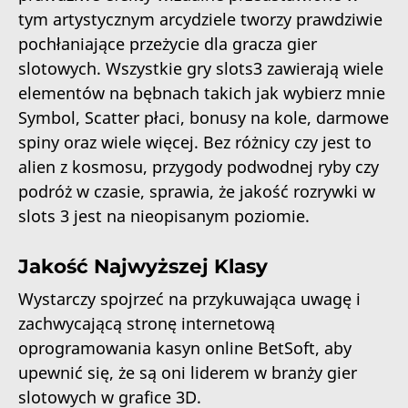
tym artystycznym arcydziele tworzy prawdziwie
pochłaniające przeżycie dla gracza gier
slotowych. Wszystkie gry slots3 zawierają wiele
elementów na bębnach takich jak wybierz mnie
Symbol, Scatter płaci, bonusy na kole, darmowe
spiny oraz wiele więcej. Bez różnicy czy jest to
alien z kosmosu, przygody podwodnej ryby czy
podróż w czasie, sprawia, że jakość rozrywki w
slots 3 jest na nieopisanym poziomie.
Jakość Najwyższej Klasy
Wystarczy spojrzeć na przykuwająca uwagę i
zachwycającą stronę internetową
oprogramowania kasyn online BetSoft, aby
upewnić się, że są oni liderem w branży gier
slotowych w grafice 3D.