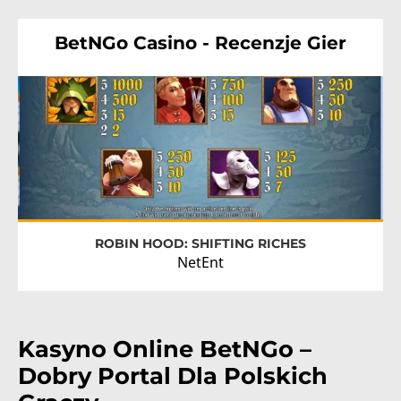
BetNGo Casino - Recenzje Gier
ROBIN HOOD: SHIFTING RICHES
NetEnt
Kasyno Online BetNGo –
Dobry Portal Dla Polskich