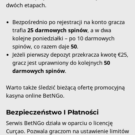
dwóch etapach.
Bezpośrednio po rejestracji na konto gracza
trafia
25 darmowych spinów
, a w dwa
kolejne poniedziałki – po 10 darmowych
spinów, co razem daje
50
.
Jeżeli pierwszy depozyt przekracza kwotę €25,
gracz jest uprawniony do kolejnych
50
darmowych spinów
.
Warto także śledzić bieżącą ofertę promocyjną
kasyna online BetNGo.
Bezpieczeństwo I Płatności
Serwis BetNGo działa w oparciu o licencję
Curçao. Pozwala graczom na ustawienie limitów