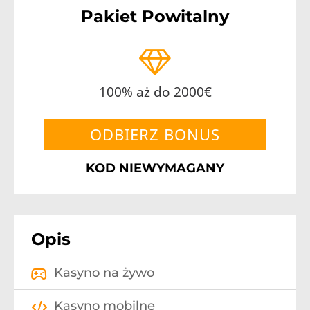
Pakiet Powitalny
100%
aż do
2000€
ODBIERZ BONUS
KOD NIEWYMAGANY
Opis
Kasyno na żywo
Kasyno mobilne