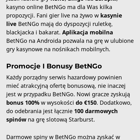
kasyno online BetNGo ma dla Was kilka
propozycji. Fani gier live na żywo w
kasynie
live
BetNGo mają do dyspozycji ruletkę,
blackjacka i bakarat.
Aplikacja mobilna
BetNGo na Androida pozwala na grę w ulubione
gry kasynowe na nośnikach mobilnych.
Promocje I Bonusy BetNGo
Każdy porządny serwis hazardowy powinien
mieć atrakcyjną ofertę bonusową, nie inaczej
jest w przypadku BetNGo. Nowi gracze zyskują
bonus 100%
w wysokości
do €150
. Dodatkowo,
do odebrania jest łącznie
100 darmowych
spinów
na grę slotową Starburst.
Darmowe spiny w BetNGo można zyskać w