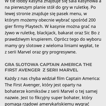
W tle lobby kasyna znajduje się sala kasynowa a
na pierwszym planie stół do gry w ruletkę. Po
lewej stronie znajduje się pasek menu, w
którym możemy obecnie wybrać spośród 200
gier firmy Playtech. W kasynie można grać na
żywo w ruletkę, blackjack, bakarat oraz Sic Bo z
prawdziwym krupierem. Oprócz tego do wyboru
mamy gry slotowe z wieloma liniami wypłat, te
z serii Marvel oraz gry progresywne.
GRA SLOTOWA CAPTAIN AMERICA THE
FIRST AVENGER Z SERII MARVEL
Każdy z nas chyba widział film Captain America:
The First Avenger, który jest oparty na
bohaterze komiksów z serii Marvel o tej samej
nazwie. Jest to fikcyjny super bohater, który
pomaga rządowi amerykańskiemu wygrać