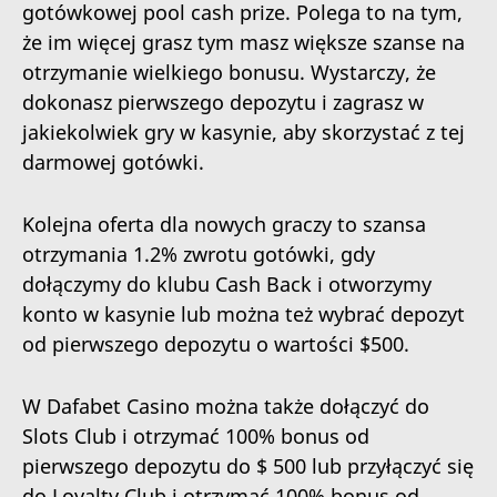
gotówkowej pool cash prize. Polega to na tym,
że im więcej grasz tym masz większe szanse na
otrzymanie wielkiego bonusu. Wystarczy, że
dokonasz pierwszego depozytu i zagrasz w
jakiekolwiek gry w kasynie, aby skorzystać z tej
darmowej gotówki.
Kolejna oferta dla nowych graczy to szansa
otrzymania 1.2% zwrotu gotówki, gdy
dołączymy do klubu Cash Back i otworzymy
konto w kasynie lub można też wybrać depozyt
od pierwszego depozytu o wartości $500.
W Dafabet Casino można także dołączyć do
Slots Club i otrzymać 100% bonus od
pierwszego depozytu do $ 500 lub przyłączyć się
do Loyalty Club i otrzymać 100% bonus od