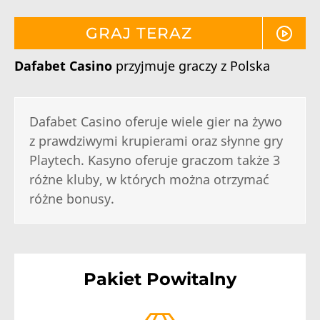
GRAJ TERAZ
Dafabet Casino
przyjmuje graczy z Polska
Dafabet Casino oferuje wiele gier na żywo
z prawdziwymi krupierami oraz słynne gry
Playtech. Kasyno oferuje graczom także 3
różne kluby, w których można otrzymać
różne bonusy.
Pakiet Powitalny