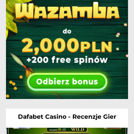
Dafabet Casino - Recenzje Gier