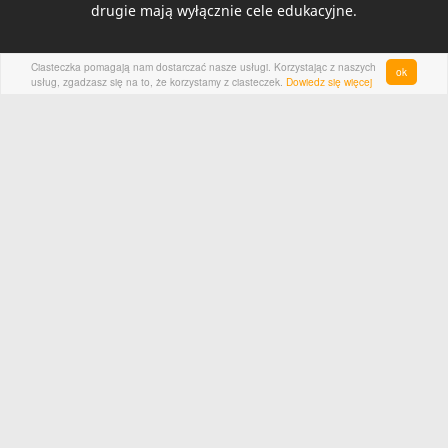
drugie mają wyłącznie cele edukacyjne.
Ciasteczka pomagają nam dostarczać nasze usługi. Korzystając z naszych
ok
usług, zgadzasz się na to, że korzystamy z ciasteczek.
Dowiedz się więcej
WIĘCEJ INFORMACJI
O nas
Kontakt
Polityka prywatności
Zasady i warunki
Mapa strony