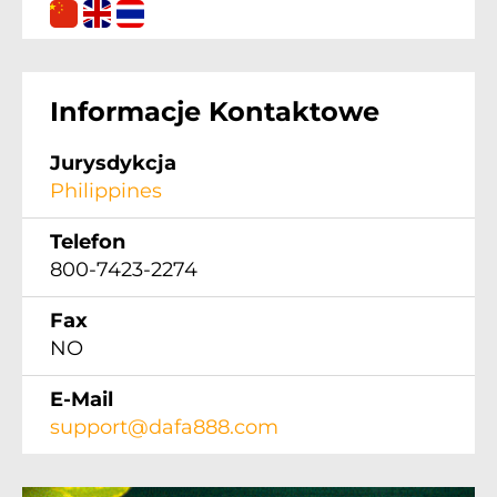
Informacje Kontaktowe
Jurysdykcja
Philippines
Telefon
800-7423-2274
Fax
NO
E-Mail
support@dafa888.com