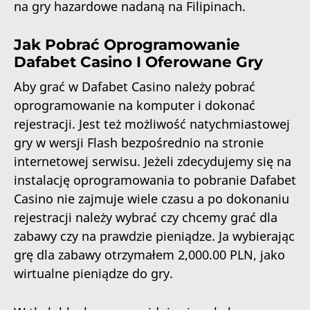
na gry hazardowe nadaną na Filipinach.
Jak Pobrać Oprogramowanie
Dafabet Casino I Oferowane Gry
Aby grać w Dafabet Casino należy pobrać
oprogramowanie na komputer i dokonać
rejestracji. Jest też możliwość natychmiastowej
gry w wersji Flash bezpośrednio na stronie
internetowej serwisu. Jeżeli zdecydujemy się na
instalację oprogramowania to pobranie Dafabet
Casino nie zajmuje wiele czasu a po dokonaniu
rejestracji należy wybrać czy chcemy grać dla
zabawy czy na prawdzie pieniądze. Ja wybierając
grę dla zabawy otrzymałem 2,000.00 PLN, jako
wirtualne pieniądze do gry.