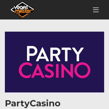
PartyCasino