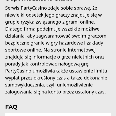
Serwis PartyCasino zdaje sobie sprawę, że
niewielki odsetek jego graczy znajduje się w
grupie ryzyka związanego z grami online.
Dlatego firma podejmuje wszelkie możliwe
działania, aby zagwarantować swoim graczom
bezpieczne granie w gry hazardowe i zakłady
sportowe online. Na stronie internetowej
znajdują się informacje o grze nieletnich oraz
porady jak kontrolować nałogową grę.
PartyCasino umożliwia także ustawienie limitu
wypłat przez określony czas a także dokonanie
samowykluczenia, czyli uniemożliwienie
zalogowania się na konto przez ustalony czas.
FAQ