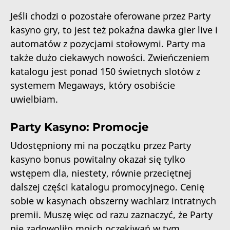
Jeśli chodzi o pozostałe oferowane przez
Party
kasyno gry,
to jest też pokaźna dawka gier live i
automatów z pozycjami stołowymi. Party ma
także dużo ciekawych nowości. Zwieńczeniem
katalogu jest ponad 150 świetnych slotów z
systemem Megaways, który osobiście
uwielbiam.
Party Kasyno: Promocje
Udostępniony mi na początku przez
Party
kasyno bonus
powitalny okazał się tylko
wstępem dla, niestety, równie przeciętnej
dalszej części katalogu promocyjnego. Cenię
sobie w kasynach obszerny wachlarz intratnych
premii. Muszę więc od razu zaznaczyć, że Party
nie zadowoliło moich oczekiwań w tym