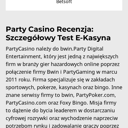
Betsoft
Party Casino Recenzja:
Szczegółowy Test E-Kasyna
PartyCasino należy do bwin.Party Digital
Entertainment, który jest jedną z największych
firm w branży gier hazardowych online poprzez
połączenie firmy Bwin i PartyGaming w marcu
2011 roku. Firma specjalizuje się w zakładach
sportowych, pokerze, kasynach oraz bingo. Inne
znane serwisy firmy to bwin, PartyPoker.com,
PartyCasino.com oraz Foxy Bingo. Misja firmy
to dążenie do bycia leaderem w dostarczaniu
cyfrowej rozrywki oraz wychodzenie naprzeciw
potrzebom rynku i zadowalanie graczy poprzez