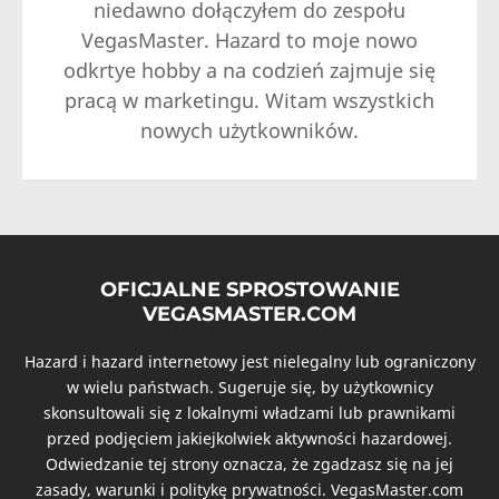
niedawno dołączyłem do zespołu
VegasMaster. Hazard to moje nowo
odkrtye hobby a na codzień zajmuje się
pracą w marketingu. Witam wszystkich
nowych użytkowników.
OFICJALNE SPROSTOWANIE
VEGASMASTER.COM
Hazard i hazard internetowy jest nielegalny lub ograniczony
w wielu państwach. Sugeruje się, by użytkownicy
skonsultowali się z lokalnymi władzami lub prawnikami
przed podjęciem jakiejkolwiek aktywności hazardowej.
Odwiedzanie tej strony oznacza, że zgadzasz się na jej
zasady, warunki i politykę prywatności. VegasMaster.com