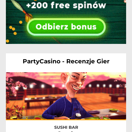
PartyCasino - Recenzje Gier
SUSHI BAR