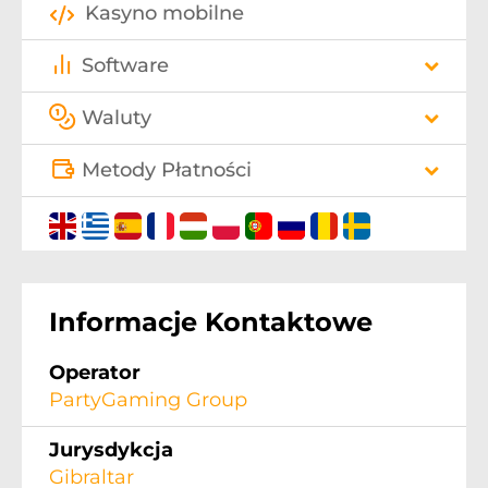
Kasyno mobilne
Software
Waluty
Metody Płatności
Informacje Kontaktowe
Operator
PartyGaming Group
Jurysdykcja
Gibraltar