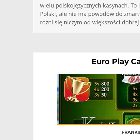
wielu polskojęzycznych kasynach. To k
Polski, ale nie ma powodów do zmart
różni się niczym od większości dobrej
Euro Play Ca
FRANKI