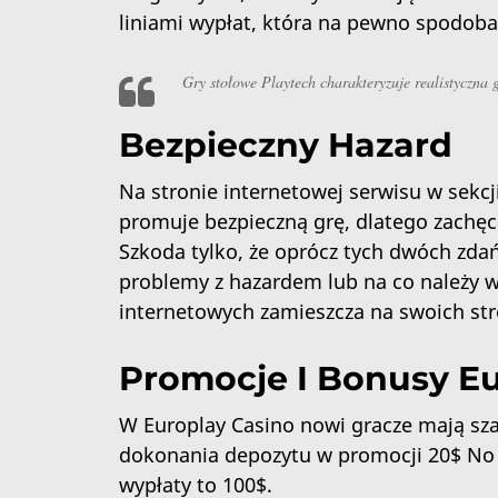
liniami wypłat, która na pewno spodoba 
Gry stołowe Playtech charakteryzuje realistyczna 
Bezpieczny Hazard
Na stronie internetowej serwisu w sekcj
promuje bezpieczną grę, dlatego zachęc
Szkoda tylko, że oprócz tych dwóch zda
problemy z hazardem lub na co należy 
internetowych zamieszcza na swoich str
Promocje I Bonusy Eu
W Europlay Casino nowi gracze mają sz
dokonania depozytu w promocji 20$ No
wypłaty to 100$.