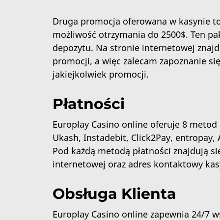
Druga promocja oferowana w kasynie to 
możliwość otrzymania do 2500$. Ten pa
depozytu. Na stronie internetowej znajd
promocji, a więc zalecam zapoznanie się
jakiejkolwiek promocji.
Płatności
Europlay Casino online oferuje 8 metod 
Ukash, Instadebit, Click2Pay, entropay, 
Pod każdą metodą płatności znajdują się
internetowej oraz adres kontaktowy kasy
Obsługa Klienta
Europlay Casino online zapewnia 24/7 ws