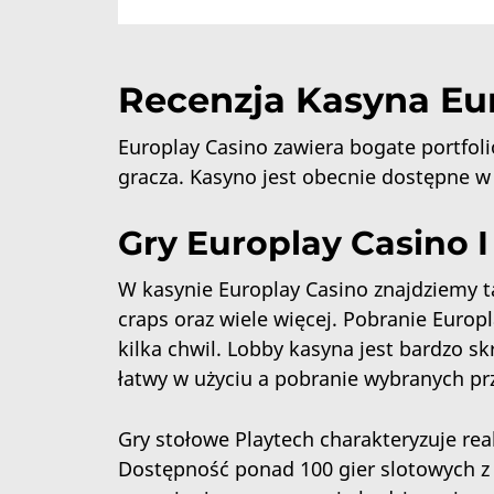
Recenzja Kasyna Eu
Europlay Casino zawiera bogate portfoli
gracza. Kasyno jest obecnie dostępne w an
Gry Europlay Casino
W kasynie Europlay Casino znajdziemy ta
craps oraz wiele więcej. Pobranie Europ
kilka chwil. Lobby kasyna jest bardzo s
łatwy w użyciu a pobranie wybranych prz
Gry stołowe Playtech charakteryzuje rea
Dostępność ponad 100 gier slotowych z 