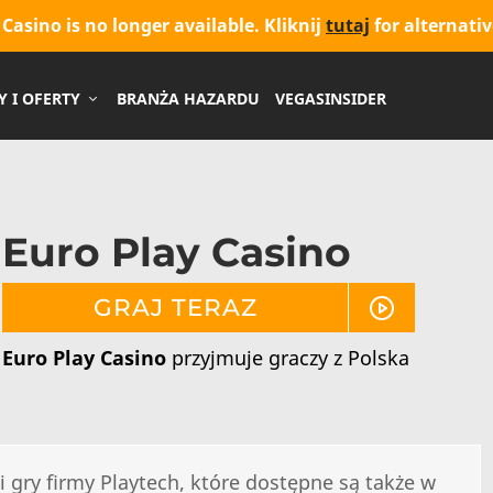
 Casino is no longer available. Kliknij
tutaj
for alternativ
 I OFERTY
BRANŻA HAZARDU
VEGASINSIDER
Euro Play Casino
GRAJ TERAZ
Euro Play Casino
przyjmuje graczy z Polska
i gry firmy Playtech, które dostępne są także w