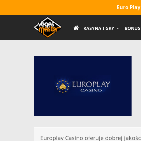
Euro Play
KASYNA I GRY
BONUSY
Europlay Casino oferuje dobrej jakośc