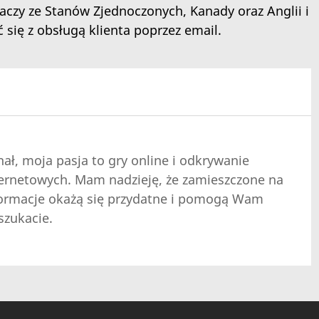
aczy ze Stanów Zjednoczonych, Kanady oraz Anglii i
się z obsługą klienta poprzez email.
ł, moja pasja to gry online i odkrywanie
ernetowych. Mam nadzieję, że zamieszczone na
nformacje okażą się przydatne i pomogą Wam
szukacie.