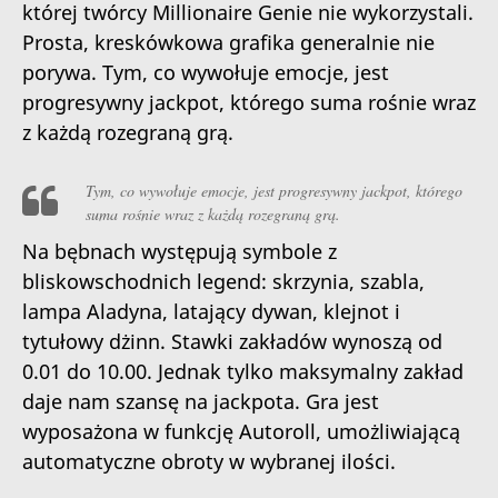
której twórcy Millionaire Genie nie wykorzystali.
Prosta, kreskówkowa grafika generalnie nie
porywa. Tym, co wywołuje emocje, jest
progresywny jackpot, którego suma rośnie wraz
z każdą rozegraną grą.
Tym, co wywołuje emocje, jest progresywny jackpot, którego
suma rośnie wraz z każdą rozegraną grą.
Na bębnach występują symbole z
bliskowschodnich legend: skrzynia, szabla,
lampa Aladyna, latający dywan, klejnot i
tytułowy dżinn. Stawki zakładów wynoszą od
0.01 do 10.00. Jednak tylko maksymalny zakład
daje nam szansę na jackpota. Gra jest
wyposażona w funkcję Autoroll, umożliwiającą
automatyczne obroty w wybranej ilości.