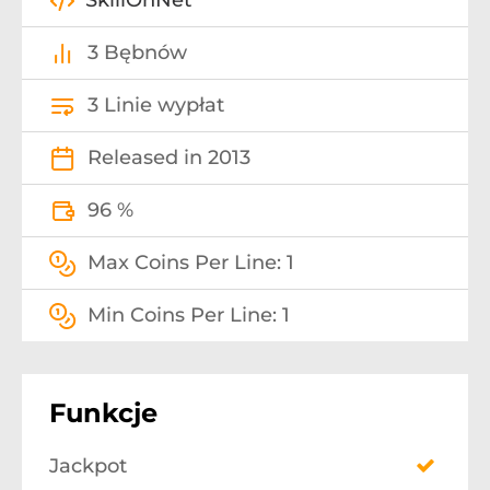
3 Bębnów
3 Linie wypłat
Released in 2013
96 %
Max Coins Per Line: 1
Min Coins Per Line: 1
Funkcje
Jackpot