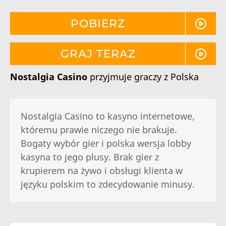
POBIERZ
GRAJ TERAZ
Nostalgia Casino
przyjmuje graczy z Polska
Nostalgia Casino to kasyno internetowe,
któremu prawie niczego nie brakuje.
Bogaty wybór gier i polska wersja lobby
kasyna to jego plusy. Brak gier z
krupierem na żywo i obsługi klienta w
języku polskim to zdecydowanie minusy.