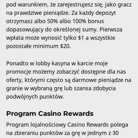
pod warunkiem, że zarejestrujesz się, jako gracz
na prawdziwe pieniądze. Za każdy depozyt
otrzymasz albo 50% albo 100% bonus
dopasowujący do określonej sumy. Pierwsza
wpłata może wynosić tylko $1 a wszystkie
pozostałe minimum $20.
Ponadto w lobby kasyna w karcie moje
promocje możemy zobaczyć dostępne dla nas
oferty, którymi często są darmowe pieniądze na
granie w wybraną grę lub szansa zdobycia
podwójnych punktów.
Program Casino Rewards
Program lojalnościowy Casino Rewards polega
na zbieraniu punktów za grę w jednym z 30