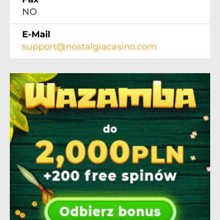
NO
E-Mail
support@nostalgiacasino.com