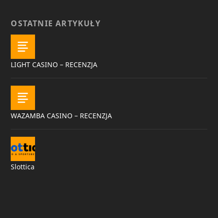
OSTATNIE ARTYKUŁY
LIGHT CASINO – RECENZJA
WAZAMBA CASINO – RECENZJA
Slottica