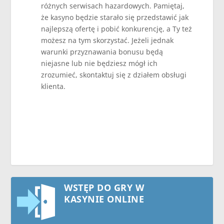
różnych serwisach hazardowych. Pamiętaj,
że kasyno będzie starało się przedstawić jak
najlepszą ofertę i pobić konkurencję, a Ty też
możesz na tym skorzystać. Jeżeli jednak
warunki przyznawania bonusu będą
niejasne lub nie będziesz mógł ich
zrozumieć, skontaktuj się z działem obsługi
klienta.
WSTĘP DO GRY W
KASYNIE ONLINE