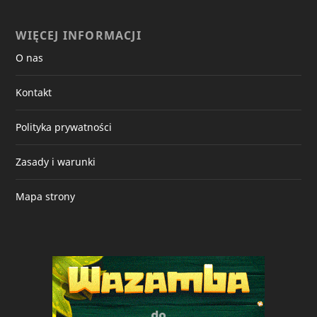
WIĘCEJ INFORMACJI
O nas
Kontakt
Polityka prywatności
Zasady i warunki
Mapa strony