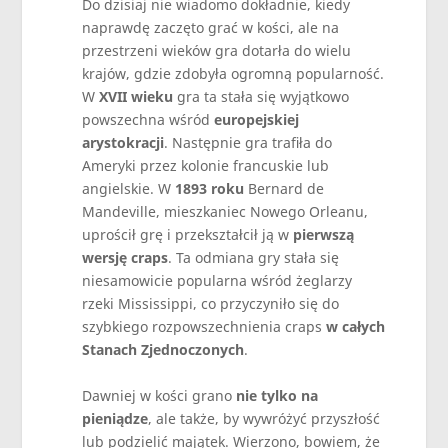
Do dzisiaj nie wiadomo dokładnie, kiedy
naprawdę zaczęto grać w kości, ale na
przestrzeni wieków gra dotarła do wielu
krajów, gdzie zdobyła ogromną popularność.
W
XVII wieku
gra ta stała się wyjątkowo
powszechna wśród
europejskiej
arystokracji
. Następnie gra trafiła do
Ameryki przez kolonie francuskie lub
angielskie. W
1893 roku
Bernard de
Mandeville, mieszkaniec Nowego Orleanu,
uprościł grę i przekształcił ją w
pierwszą
wersję craps
. Ta odmiana gry stała się
niesamowicie popularna wśród żeglarzy
rzeki Mississippi, co przyczyniło się do
szybkiego rozpowszechnienia craps
w całych
Stanach Zjednoczonych
.
Dawniej w kości grano
nie tylko na
pieniądze
, ale także, by wywróżyć przyszłość
lub podzielić majątek. Wierzono, bowiem, że