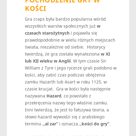
KOŚCI
Gra craps była bardzo popularna wśród
wszystkich warstw społecznych już
w
czasach starożytnych
i pojawiła się
prawdopodobnie w wielu różnych miejscach
świata, niezależnie od siebie. Historycy
twierdzą, że gra została wynaleziona
w XI
lub XII wieku w Anglii
. W tym czasie Sir
William z Tyre i jego rycerze grali podobno w
kości, aby zabić czas podczas oblężenia
zamku Hazarth lub Asart w roku 1125, w
czasie krucjat. Gra w kości była następnie
nazywana
Hazard
, co powstało z
przekręcenia nazwy tego właśnie zamku.
Inni twierdzą, że jest to fałszywa teoria, a
słowo hazard wywodzi się z arabskiego
terminu
,,al zar’’
i oznacza
,,kości do gry’’
.