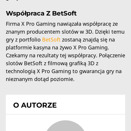
Współpraca Z BetSoft
Firma X Pro Gaming nawiązała współpracę ze
znanym producentem slotów w 3D. Dzięki temu
gry z portfolio
BetSoft
zostaną znajdą się na
platformie kasyna na żywo X Pro Gaming.
Czekamy na rezultaty tej współpracy. Połączenie
slotów BetSoft z filmową grafiką 3D z
technologią X Pro Gaming to gwarancja gry na
nieznanym dotąd poziomie.
O AUTORZE