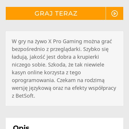
GRAJ TERAZ
W gry na żywo X Pro Gaming można grać
bezpośrednio z przeglądarki. Szybko się
ładują, jakość jest dobra a krupierki
niczego sobie. Szkoda, że tak niewiele
kasyn online korzysta z tego
oprogramowania. Czekam na rodzimą
wersję językową oraz na efekty współpracy
z BetSoft.
Opis