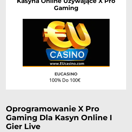
Kasyna Online Używające X Pro
Gaming
EUCASINO
100% Do 100€
Oprogramowanie X Pro
Gaming Dla Kasyn Online I
Gier Live