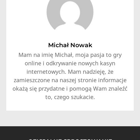
Michał Nowak
Mam na imię Michał, moja pasja to gry
online i odkrywanie nowych kasyn
internetowych. Mam nadzieję, że
zamieszczone na naszej stronie informacje
okażą się przydatne i pomogą Wam znaleźć
to, czego szukacie.