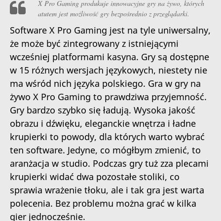
X Pro Gaming produkuje innowacyjne gry na żywo, których
atutem jest możliwość gry bezpośrednio z przeglądarki.
Software X Pro Gaming jest na tyle uniwersalny,
że może być zintegrowany z istniejącymi
wcześniej platformami kasyna. Gry są dostępne
w 15 różnych wersjach językowych, niestety nie
ma wśród nich języka polskiego. Gra w gry na
żywo X Pro Gaming to prawdziwa przyjemność.
Gry bardzo szybko się ładują. Wysoka jakość
obrazu i dźwięku, eleganckie wnętrza i ładne
krupierki to powody, dla których warto wybrać
ten software. Jedyne, co mógłbym zmienić, to
aranżacja w studio. Podczas gry tuż zza plecami
krupierki widać dwa pozostałe stoliki, co
sprawia wrażenie tłoku, ale i tak gra jest warta
polecenia. Bez problemu można grać w kilka
gier jednocześnie.