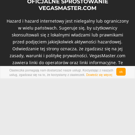
OFICJALNE SPROSTOWANIE
VEGASMASTER.COM
Hazard i hazard internetowy jest nielegalny lub ograniczony
w wielu państwach. Sugeruje się, by użytkownicy
skonsultowali się z lokalnymi władzami lub prawnikami
przed podjęciem jakiejkolwiek aktywności hazardowej.
Odwiedzanie tej strony oznacza, że zgadzasz się na jej
zasady, warunki i politykę prywatności. VegasMaster.com
zawiera linki do operatorów oraz linki informacyjne. Te
drugie mają wyłącznie cele edukacyjne.
Ciasteczka pomagają nam dostarczać nasze usługi. Korzystając z naszych
ok
usług, zgadzasz się na to, że korzystamy z ciasteczek.
Dowiedz się więcej
WIĘCEJ INFORMACJI
O nas
Kontakt
Polityka prywatności