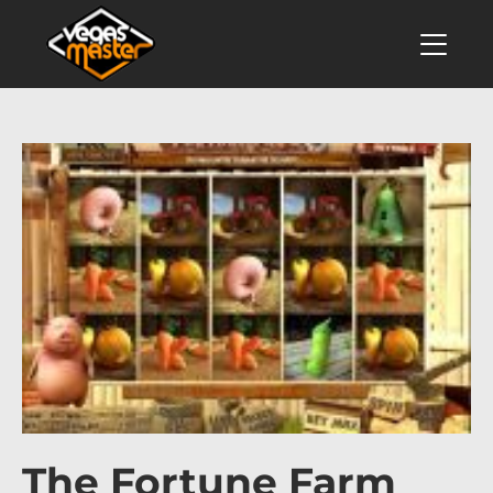
The Fortune Farm