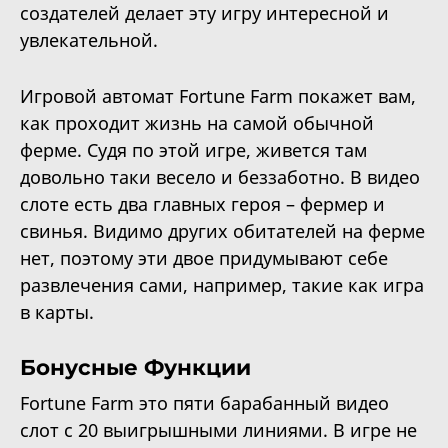
создателей делает эту игру интересной и
увлекательной.
Игровой автомат Fortune Farm покажет вам,
как проходит жизнь на самой обычной
ферме. Судя по этой игре, живется там
довольно таки весело и беззаботно. В видео
слоте есть два главных героя – фермер и
свинья. Видимо других обитателей на ферме
нет, поэтому эти двое придумывают себе
развлечения сами, например, такие как игра
в карты.
Бонусные Функции
Fortune Farm это пяти барабанный видео
слот с 20 выигрышными линиями. В игре не