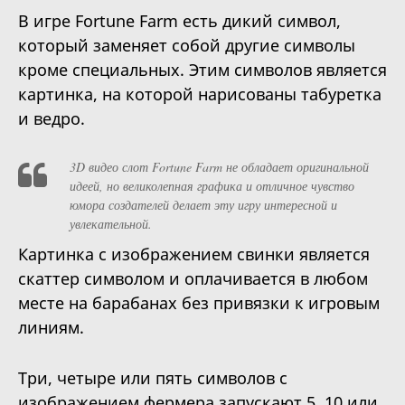
В игре Fortune Farm есть дикий символ,
который заменяет собой другие символы
кроме специальных. Этим символов является
картинка, на которой нарисованы табуретка
и ведро.
3D видео слот Fortune Farm не обладает оригинальной
идеей, но великолепная графика и отличное чувство
юмора создателей делает эту игру интересной и
увлекательной.
Картинка с изображением свинки является
скаттер символом и оплачивается в любом
месте на барабанах без привязки к игровым
линиям.
Три, четыре или пять символов с
изображением фермера запускают 5, 10 или