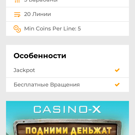
20 Линии
Min Coins Per Line: 5
Особенности
Jackpot
Бесплатные Вращения