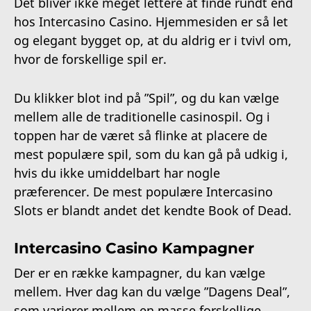
Det bliver ikke meget lettere at finde rundt end
hos
Intercasino Casino
. Hjemmesiden er så let
og elegant bygget op, at du aldrig er i tvivl om,
hvor de forskellige spil er.
Du klikker blot ind på ”Spil”, og du kan vælge
mellem alle de traditionelle casinospil. Og i
toppen har de været så flinke at placere de
mest populære spil, som du kan gå på udkig i,
hvis du ikke umiddelbart har nogle
præferencer. De mest populære
Intercasino
Slots
er blandt andet det kendte Book of Dead.
Intercasino Casino Kampagner
Der er en række kampagner, du kan vælge
mellem. Hver dag kan du vælge ”Dagens Deal”,
som varierer mellem en masse forskellige