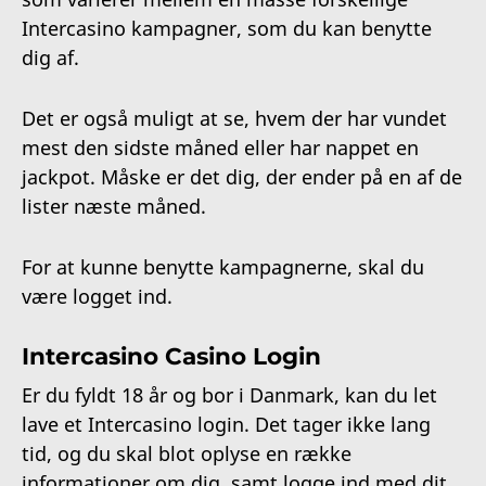
Intercasino kampagner
, som du kan benytte
dig af.
Det er også muligt at se, hvem der har vundet
mest den sidste måned eller har nappet en
jackpot. Måske er det dig, der ender på en af de
lister næste måned.
For at kunne benytte kampagnerne, skal du
være logget ind.
Intercasino Casino Login
Er du fyldt 18 år og bor i Danmark, kan du let
lave et
Intercasino login
. Det tager ikke lang
tid, og du skal blot oplyse en række
informationer om dig, samt logge ind med dit