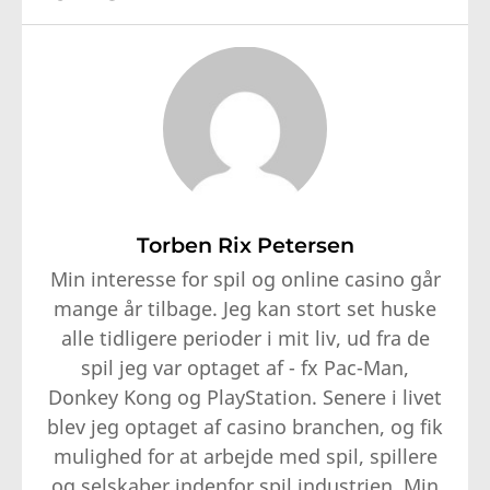
Torben Rix Petersen
Min interesse for spil og online casino går
mange år tilbage. Jeg kan stort set huske
alle tidligere perioder i mit liv, ud fra de
spil jeg var optaget af - fx Pac-Man,
Donkey Kong og PlayStation. Senere i livet
blev jeg optaget af casino branchen, og fik
mulighed for at arbejde med spil, spillere
og selskaber indenfor spil industrien. Min