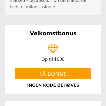
marked – og absolut fortsat blandt de
bedste online casinoer
Velkomstbonus
Op til
$600
FÅ BONUS
INGEN KODE BEHØVES