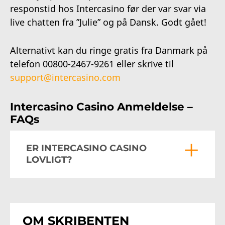
responstid hos Intercasino før der var svar via
live chatten fra ”Julie” og på Dansk. Godt gået!
Alternativt kan du ringe gratis fra Danmark på
telefon 00800-2467-9261 eller skrive til
support@intercasino.com
Intercasino Casino Anmeldelse –
FAQs
ER INTERCASINO CASINO
LOVLIGT?
OM SKRIBENTEN