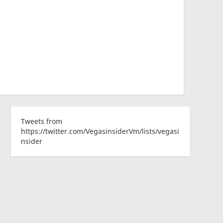
Tweets from
https://twitter.com/VegasinsiderVm/lists/vegasi
nsider