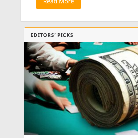
Read More
EDITORS’ PICKS