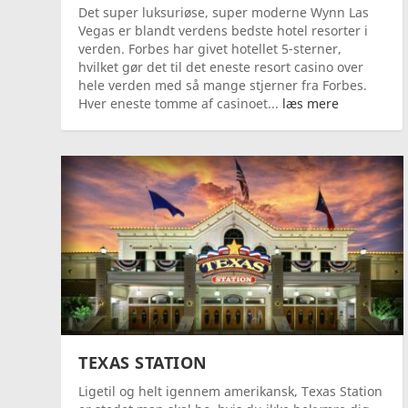
Det super luksuriøse, super moderne Wynn Las
Vegas er blandt verdens bedste hotel resorter i
verden. Forbes har givet hotellet 5-sterner,
hvilket gør det til det eneste resort casino over
hele verden med så mange stjerner fra Forbes.
Hver eneste tomme af casinoet...
læs mere
TEXAS STATION
Ligetil og helt igennem amerikansk, Texas Station