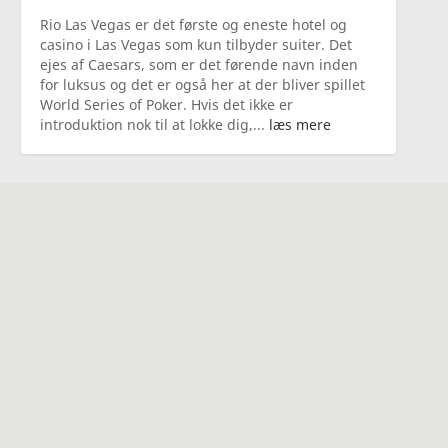
Rio Las Vegas er det første og eneste hotel og
casino i Las Vegas som kun tilbyder suiter. Det
ejes af Caesars, som er det førende navn inden
for luksus og det er også her at der bliver spillet
World Series of Poker. Hvis det ikke er
introduktion nok til at lokke dig,...
læs mere