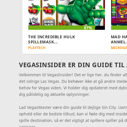
87%
THE INCREDIBLE HULK
MAD HA
SPILLEMASK...
ANMEL.
PLAYTECH
MICROG
VEGASINSIDER ER DIN GUIDE TIL 
Velkommen til VegasInsider! Det er lige her, du finder a
det solrige Las Vegas. Du behøver ikke at gå andre steder 
behov for Vegas viden. Vi holder dig opdateret med dybde
dig pålidelig og aktuelle oplysninger.
Lad VegasMaster være din guide til dejlige Sin City. Uan
ophold eller de bedste tilbud, kan vi føde dig med inside
spille destination, så er det vigtigt at spillere spiller 
casinoer.