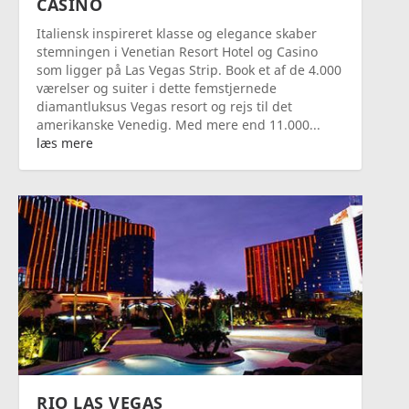
CASINO
Italiensk inspireret klasse og elegance skaber
stemningen i Venetian Resort Hotel og Casino
som ligger på Las Vegas Strip. Book et af de 4.000
værelser og suiter i dette femstjernede
diamantluksus Vegas resort og rejs til det
amerikanske Venedig. Med mere end 11.000...
læs mere
RIO LAS VEGAS