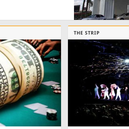
THE STRIP