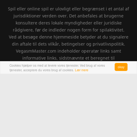
Spil eller online spil er ulovligt eller begrænset i et antal af
jurisdiktioner verden over. Det anbefales at brugerne
konsultere deres lokale myndigheder eller juridiske
rådgivere, før de indleder nogen form for spilaktivitet.
Ved at besøge denne hjemmeside betyder at du signalere
din aftale til dets vilkår, betingelser og privatlivspolitik.
VegasmMaster.com indeholder operatør links samt
informative links, sidstnævnte et beregnet til
uddannelsesmæssige formål.
Cookies hjælper os med at levere vores tjenester. Ved brug af vores
okay
tjenester, acceptere du vores brug af cookies.
Lær mere
MERE INFORMATION
Om
Kontakt
Privatlivspolitik
Vilkår & betingelser