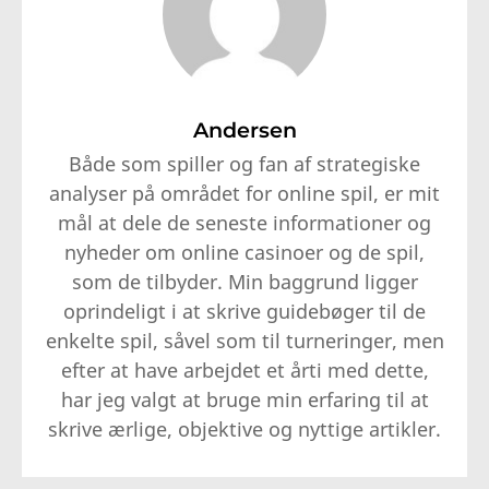
Andersen
Både som spiller og fan af strategiske
analyser på området for online spil, er mit
mål at dele de seneste informationer og
nyheder om online casinoer og de spil,
som de tilbyder. Min baggrund ligger
oprindeligt i at skrive guidebøger til de
enkelte spil, såvel som til turneringer, men
efter at have arbejdet et årti med dette,
har jeg valgt at bruge min erfaring til at
skrive ærlige, objektive og nyttige artikler.