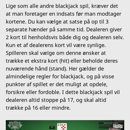
Lige som alle andre blackjack spil, kræver det
at man foretager en indsats før man modtager
kortene. Du kan vælge at satse på op til 3
separate hænder på samme tid. Dealeren giver
2 kort til henholdsvis både dig og dealeren selv.
Kun et af dealerens kort vil være synlige.
Spilleren skal vælge om denne ønsker at
trække et ekstra kort (hit) eller beholde deres
nuværende hånd (stand). Her gælder de
almindelige regler for blackjack, og på visse
punkter af spillet er det muligt at opdele,
forsikre eller fordoble. I dette blackjack spil vil
dealeren altid stoppe på 17, og skal altid
trække på 16 eller mindre.