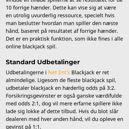
10 forrige hænder. Dette kan vise sig at være
en utrolig uvurderlig ressource, specielt hvis
man beslutter hvordan man spiller den næste
hånd, baseret på resultatet af forrige hænder.
Det er en praktisk funktion, som ikke fines i alle
online blackjack spil.
Standard Udbetalinger
Udbetalingerne i
Net Ent’s
Blackjack er ret
almindelige. Ligesom de fleste blackjack spil,
udbetaler blackjack en hæderlig odds på 3:2.
Forsikringsgevinster er også ganske værdifulde
med odds 2:1, dog vil mere erfarne spillere ikke
lade sig lokke af dette tilbud. Hvis du blot slår
dealeren med hver anden hånd, vil du opleve en
gevinst på 1:1.