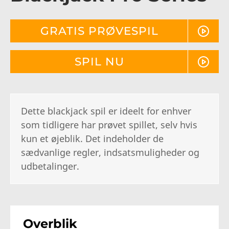
GRATIS PRØVESPIL
SPIL NU
Dette blackjack spil er ideelt for enhver
som tidligere har prøvet spillet, selv hvis
kun et øjeblik. Det indeholder de
sædvanlige regler, indsatsmuligheder og
udbetalinger.
Overblik