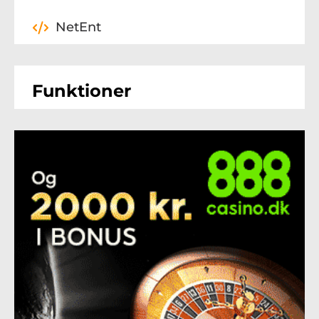
NetEnt
Funktioner