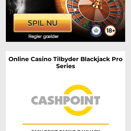
Online Casino Tilbyder Blackjack Pro
Series