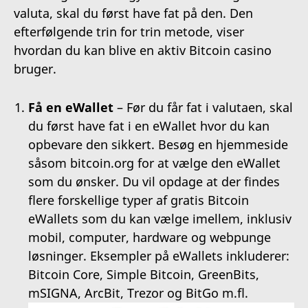
valuta, skal du først have fat på den. Den
efterfølgende trin for trin metode, viser
hvordan du kan blive en aktiv Bitcoin casino
bruger.
Få en eWallet
– Før du får fat i valutaen, skal
du først have fat i en eWallet hvor du kan
opbevare den sikkert. Besøg en hjemmeside
såsom bitcoin.org for at vælge den eWallet
som du ønsker. Du vil opdage at der findes
flere forskellige typer af gratis Bitcoin
eWallets som du kan vælge imellem, inklusiv
mobil, computer, hardware og webpunge
løsninger. Eksempler på eWallets inkluderer:
Bitcoin Core, Simple Bitcoin, GreenBits,
mSIGNA, ArcBit, Trezor og BitGo m.fl.