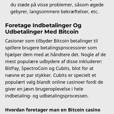
du støde på visse problemer, såsom øgede
gebyrer, langsommere bekræftelser, etc.
Foretage Indbetalinger Og
Udbetalinger Med Bitcoin
Casioner som tilbyder Bitcoin betalinger til
spillere brugere betalingsprocessorer som
hjælper dem med at håndtere det. Nogle af de
mest populære udbydere af disse inkluderer:
BitPay, SpectroCoin og Cubits, blot for at
nævne et par stykker. Cubits er specielt et
populært valg blandt online casinoer fordi de
giver en jævn brugeroplevelse i hele
indbetaling- og udbetalingsprocessen.
Hvordan foretager man en Bitcoin casino