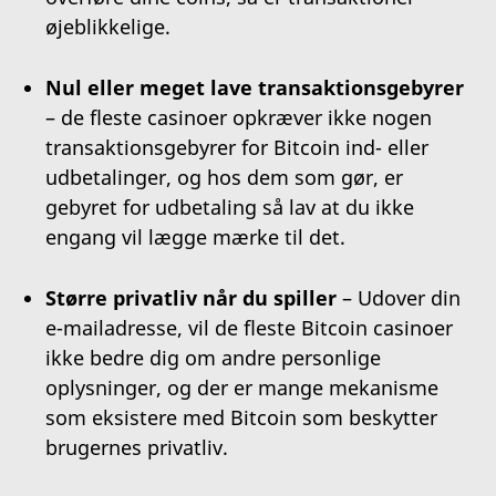
øjeblikkelige.
Nul eller meget lave transaktionsgebyrer
– de fleste casinoer opkræver ikke nogen
transaktionsgebyrer for Bitcoin ind- eller
udbetalinger, og hos dem som gør, er
gebyret for udbetaling så lav at du ikke
engang vil lægge mærke til det.
Større privatliv når du spiller
– Udover din
e-mailadresse, vil de fleste Bitcoin casinoer
ikke bedre dig om andre personlige
oplysninger, og der er mange mekanisme
som eksistere med Bitcoin som beskytter
brugernes privatliv.