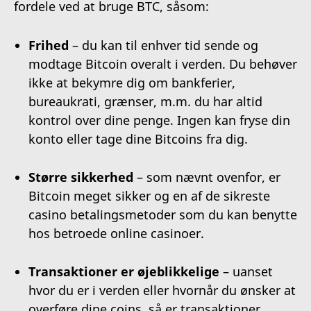
fordele ved at bruge BTC, såsom:
Frihed
– du kan til enhver tid sende og
modtage Bitcoin overalt i verden. Du behøver
ikke at bekymre dig om bankferier,
bureaukrati, grænser, m.m. du har altid
kontrol over dine penge. Ingen kan fryse din
konto eller tage dine Bitcoins fra dig.
Større sikkerhed
– som nævnt ovenfor, er
Bitcoin meget sikker og en af de sikreste
casino betalingsmetoder som du kan benytte
hos betroede online casinoer.
Transaktioner er øjeblikkelige
– uanset
hvor du er i verden eller hvornår du ønsker at
overføre dine coins, så er transaktioner