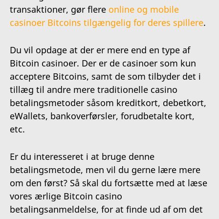
transaktioner, gør flere
online og mobile
casinoer Bitcoins tilgængelig for deres spillere
.
Du vil opdage at der er mere end en type af
Bitcoin casinoer. Der er de casinoer som kun
acceptere Bitcoins, samt de som tilbyder det i
tillæg til andre mere traditionelle casino
betalingsmetoder såsom kreditkort, debetkort,
eWallets, bankoverførsler, forudbetalte kort,
etc.
Er du interesseret i at bruge denne
betalingsmetode, men vil du gerne lære mere
om den først? Så skal du fortsætte med at læse
vores ærlige Bitcoin casino
betalingsanmeldelse, for at finde ud af om det