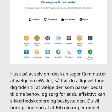
Husk på at selv om det kun tager få minutter
at vælge en eWallet, så bør du alligevel tage
dig tiden til at vælge den som passer bedst
til dine behov, og sørg for at du effektivt kan
sikkerhedskopiere og beskytte den. Du vil
hurtigt finde ud af at Bitcoin.org er meget