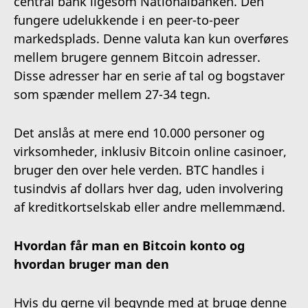
central bank ligesom Nationalbanken. Den
fungere udelukkende i en peer-to-peer
markedsplads. Denne valuta kan kun overføres
mellem brugere gennem Bitcoin adresser.
Disse adresser har en serie af tal og bogstaver
som spænder mellem 27-34 tegn.
Det anslås at mere end 10.000 personer og
virksomheder, inklusiv Bitcoin online casinoer,
bruger den over hele verden. BTC handles i
tusindvis af dollars hver dag, uden involvering
af kreditkortselskab eller andre mellemmænd.
Hvordan får man en Bitcoin konto og
hvordan bruger man den
Hvis du gerne vil begynde med at bruge denne