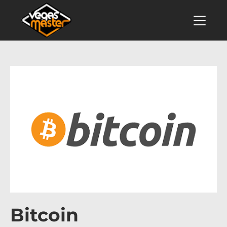
Bitcoin