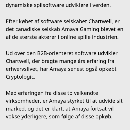
dynamiske spilsoftware udviklere i verden.
Efter købet af software selskabet Chartwell, er
det canadiske selskab Amaya Gaming blevet en
af de største aktører i online spille industrien.
Ud over den B2B-orienteret software udvikler
Chartwell, der bragte mange års erfaring fra
erhvervslivet, har Amaya senest også opkøbt
Cryptologic.
Med erfaringen fra disse to velkendte
virksomheder, er Amaya styrket til at udvide sit
marked, og det er klart, at Amaya fortsat vil
vokse yderligere, som følge af disse opkøb.