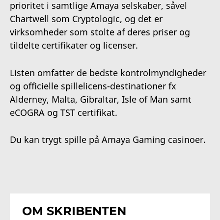
prioritet i samtlige Amaya selskaber, såvel
Chartwell som Cryptologic, og det er
virksomheder som stolte af deres priser og
tildelte certifikater og licenser.
Listen omfatter de bedste kontrolmyndigheder
og officielle spillelicens-destinationer fx
Alderney, Malta, Gibraltar, Isle of Man samt
eCOGRA og TST certifikat.
Du kan trygt spille på Amaya Gaming casinoer.
OM SKRIBENTEN