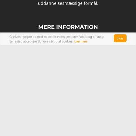
uddannelsesmæssige formål.
MERE INFORMATION
Cookies hjælper os med at levere vores tjenester. Ved brug af vores
okay
tjenester, acceptere du vores brug af cookies.
Lær mere
Om
Kontakt
Privatlivspolitik
Vilkår & betingelser
Sitemap