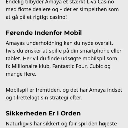
Endelig tilbyder Amaya et stærkt Liva Casino
med flotte dealere og – det er simpelthen som
at gå på et rigtigt casino!
Førende Indenfor Mobil
Amayas underholdning kan du nyde overalt,
hvis du ønsker at spille på din smartphone eller
tablet. Her vil du finde udsøgte mobilspil som
fx Millionaire klub, Fantastic Four, Cubic og
mange flere.
Mobilspil er fremtiden, og det har Amaya indset
og tilrettelagt sin strategi efter.
Sikkerheden Er I Orden
Naturligvis har sikkert og fair spil den højeste