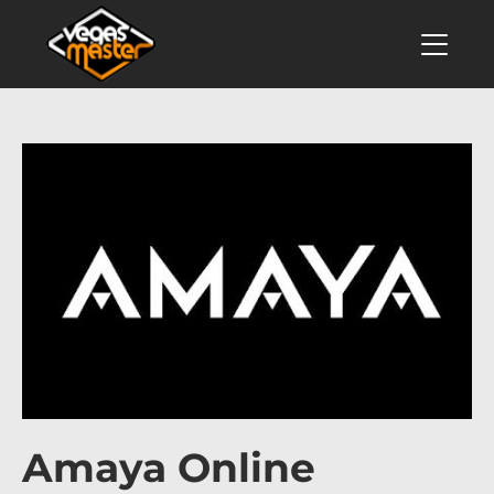
Amaya Online