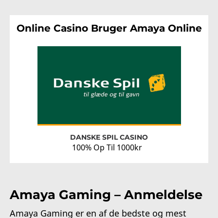
Online Casino Bruger Amaya Online
DANSKE SPIL CASINO
100% Op Til 1000kr
Amaya Gaming – Anmeldelse
Amaya Gaming er en af de bedste og mest