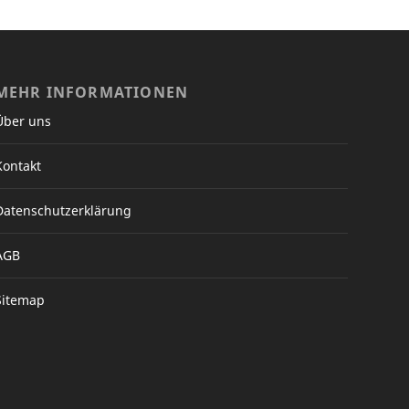
MEHR INFORMATIONEN
Über uns
Kontakt
Datenschutzerklärung
AGB
Sitemap