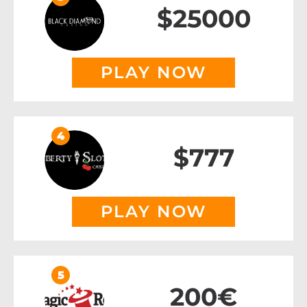
$25000
PLAY NOW
4
$777
PLAY NOW
5
200€