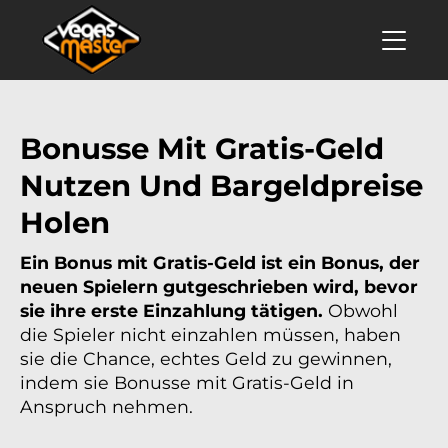
Bonusse Mit Gratis-Geld
Nutzen Und Bargeldpreise
Holen
Ein Bonus mit Gratis-Geld ist ein Bonus, der
neuen Spielern gutgeschrieben wird, bevor
sie ihre erste Einzahlung tätigen.
Obwohl
die Spieler nicht einzahlen müssen, haben
sie die Chance, echtes Geld zu gewinnen,
indem sie Bonusse mit Gratis-Geld in
Anspruch nehmen.