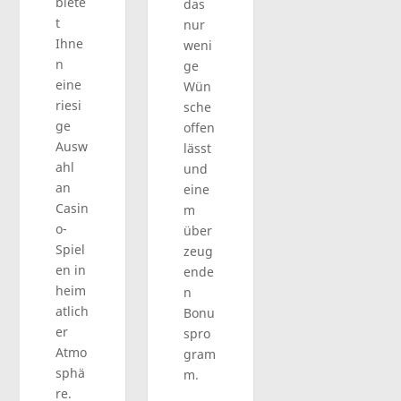
biete
das
t
nur
Ihne
weni
n
ge
eine
Wün
riesi
sche
ge
offen
Ausw
lässt
ahl
und
an
eine
Casin
m
o-
über
Spiel
zeug
en in
ende
heim
n
atlich
Bonu
er
spro
Atmo
gram
sphä
m.
re.