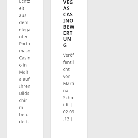
Echtz
VEG
AS
eit
CAS
aus
INO
dem
BEW
elega
ERT
nten
UN
Porto
G
maso
Veröf
Casin
fentli
o in
cht
Malt
von
a auf
Marti
Ihren
na
Bilds
Schm
chir
idt
|
m
02.09
beför
.13
|
dert.