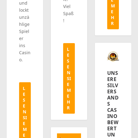
und
M
Viel
lockt
E
Spaß
unzä
H
!
R
hlige
Spiel
er
ins
L
Casin
E
o.
S
E
UNS
N
SI
ERE
E
SILV
L
M
ERS
E
E
AND
S
H
S
E
R
CAS
N
INO
SI
BEW
E
ERT
M
UN
E