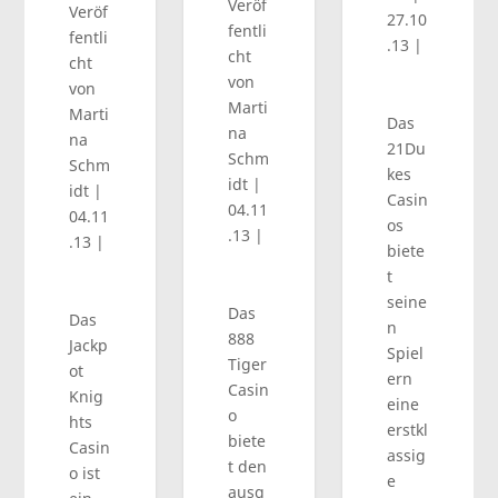
Veröf
Veröf
27.10
fentli
fentli
.13
|
cht
cht
von
von
Marti
Marti
Das
na
na
21Du
Schm
Schm
kes
idt
|
idt
|
Casin
04.11
04.11
os
.13
|
.13
|
biete
t
seine
Das
Das
n
888
Jackp
Spiel
Tiger
ot
ern
Casin
Knig
eine
o
hts
erstkl
biete
Casin
assig
t den
o ist
e
ausg