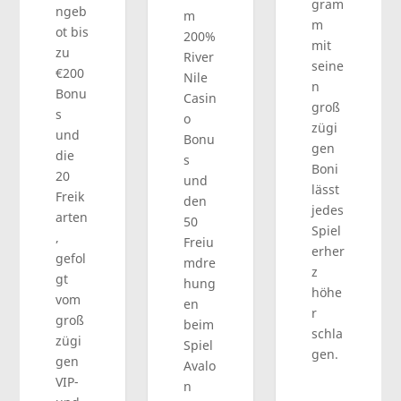
gram
ngeb
m
m
ot bis
200%
mit
zu
River
seine
€200
Nile
n
Bonu
Casin
groß
s
o
zügi
und
Bonu
gen
die
s
Boni
20
und
lässt
Freik
den
jedes
arten
50
Spiel
,
Freiu
erher
gefol
mdre
z
gt
hung
höhe
vom
en
r
groß
beim
schla
zügi
Spiel
gen.
gen
Avalo
VIP-
n