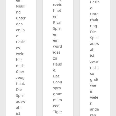
ein
Casin
ezeic
Neuli
o-
hnet
ng
Unte
en
unter
rhalt
Rival
den
ung.
Spiel
onlin
Die
en
e
Spiel
ein
Casin
ausw
würd
os,
ahl
iges
welc
ist
zu
her
zwar
Haus
mich
nicht
e.
über
so
Das
zeug
groß
Bonu
t hat.
wie
spro
Die
in
gram
Spiel
viele
m im
ausw
n
888
ahl
ande
Tiger
ist
ren