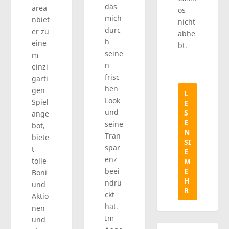
das
area
os
mich
nbiet
nicht
durc
er zu
abhe
h
eine
bt.
seine
m
n
einzi
frisc
garti
hen
gen
L
Look
Spiel
E
und
S
ange
E
seine
bot,
N
Tran
biete
SI
spar
t
E
enz
tolle
M
beei
E
Boni
H
ndru
und
R
ckt
Aktio
hat.
nen
Im
und