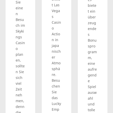
Sie
t Las
biete
eine
Vega
t ein
n
s
über
Besu
Casin
zeug
ch im
o
ende
Skyki
Actio
s
ngs
n in
Bonu
Casin
japa
spro
o
nisch
gram
plan
er
m,
en,
Atmo
eine
sollte
sphä
aufre
n Sie
re.
gend
sich
Besu
e
viel
chen
Spiel
Zeit
Sie
ausw
neh
das
ahl
men,
Lucky
und
denn
Emp
tolle
die