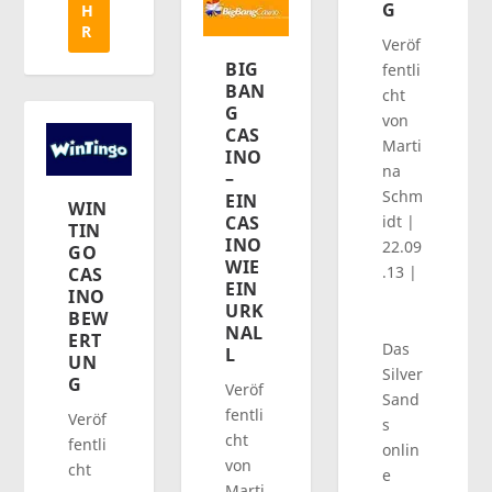
G
H
R
Veröf
BIG
fentli
BAN
cht
G
von
CAS
Marti
INO
na
–
Schm
EIN
WIN
idt
|
CAS
TIN
INO
22.09
GO
WIE
.13
|
CAS
EIN
INO
URK
BEW
NAL
ERT
Das
L
UN
Silver
G
Veröf
Sand
fentli
Veröf
s
cht
fentli
onlin
von
cht
e
Marti