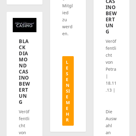
CAS
Mitgl
INO
ied
BEW
ERT
zu
UN
werd
G
en.
BLA
Veröf
CK
fentli
DIA
cht
MO
L
von
ND
E
Petra
CAS
S
|
INO
E
18.11
BEW
N
ERT
.13
|
SI
UN
E
G
M
E
Die
Veröf
H
Ausw
fentli
R
ahl
cht
an
von