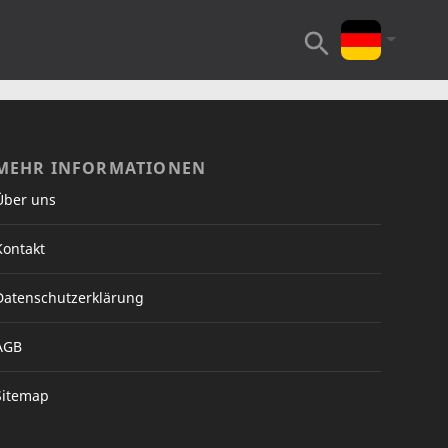
MEHR INFORMATIONEN
Über uns
Kontakt
Datenschutzerklärung
AGB
Sitemap